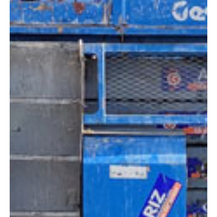
DIMENSIONES
Altura:
15 metros
Altura plataforma:
12.75 m
Altura de trabajo:
14.75 m
Alcance lateral:
0 m
Altura almacenaje:
2.93 m
Longitud:
3.94 m
Anchura:
2.29 m
Peso:
5849 kg
ESPECIFICACIONES TÉCNICAS
Motor:
Diésel
Capacidad:
680 kg
Ver ficha técnica