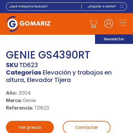
Newsletter
GENIE GS4390RT
SKU
TD623
Categorías
Elevación y trabajos en
altura
,
Elevador Tijera
Año:
2004
Marca:
Genie
Referencia:
TD623
Ver precio
Contactar