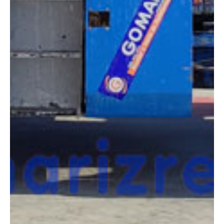
COMPARADOR
¿Tienes dudas a la hora de elegir la máquina que
necesitas?
Compara esta y otras máquinas desde el siguiente botón o ponte
en contacto con nosotros para un asesoramiento más personal.
Comparar
¿Te interesa
esta máquina?
Rellena este formulario y recibiremos tu solicitud
sobre esta máquina para ponernos en contacto
directo contigo.
GENIE GS4390RT