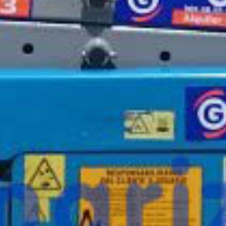
¿Te interesa
esta máquina?
Rellena este formulario y recibiremos tu solici
máquina para ponernos en contacto directo c
Genie GS-2632