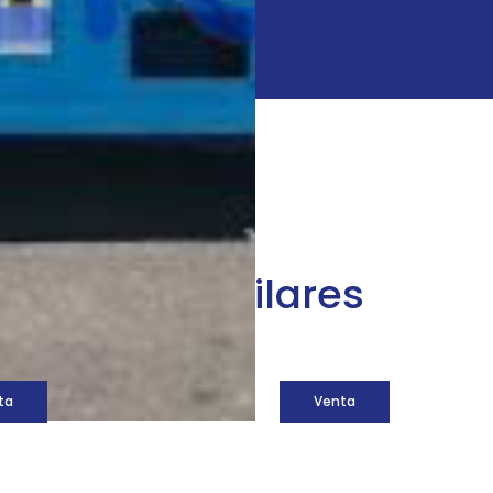
áquinas similares
ta
Venta