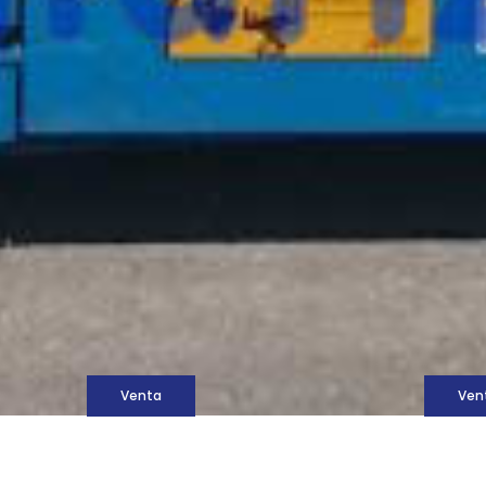
M
Venta
Ven