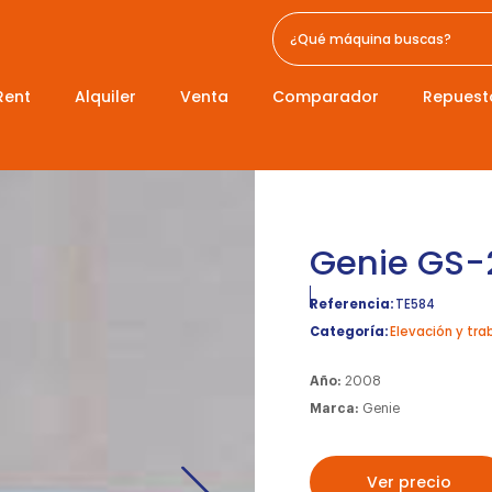
Rent
Alquiler
Venta
Comparador
Repuest
Genie GS-
Referencia:
TE584
Categoría:
Elevación y tra
Año:
2008
Marca:
Genie
Ver precio