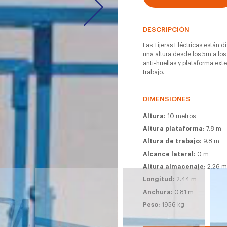
DESCRIPCIÓN
Las Tijeras Eléctricas están d
una altura desde los 5m a los
anti-huellas y plataforma ext
trabajo.
DIMENSIONES
Altura:
10 metros
Altura plataforma:
7.8 m
Altura de trabajo:
9.8 m
Alcance lateral:
0 m
Altura almacenaje:
2.26 
Longitud:
2.44 m
Anchura:
0.81 m
Peso:
1956 kg