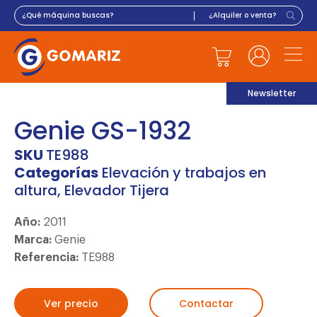
Newsletter
Genie GS-1932
SKU
TE988
Categorías
Elevación y trabajos en
altura
,
Elevador Tijera
Año:
2011
Marca:
Genie
Referencia:
TE988
Ver precio
Contactar