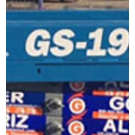
DIMENSIONES
Altura:
8 metros
Altura plataforma:
5.6 m
Altura de trabajo:
7.6 m
Alcance lateral:
0 m
Altura almacenaje:
2.11 m
Longitud:
1.83 m
Anchura:
0.74 m
Peso:
1498 kg
ESPECIFICACIONES TÉCNICAS
Motor:
Eléctrico
Capacidad:
227 kg
Ver ficha técnica