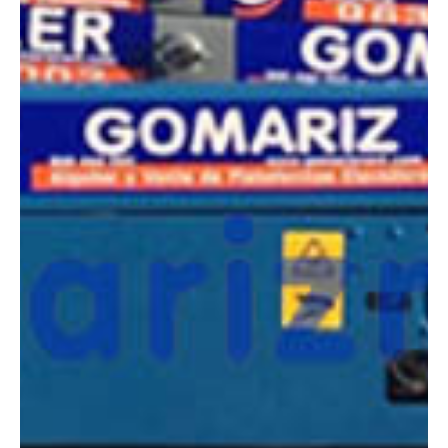
COMPARADOR
¿Tienes dudas a la hora de elegir la máquina que
necesitas?
Compara esta y otras máquinas desde el siguiente botón o ponte
en contacto con nosotros para un asesoramiento más personal.
Comparar
¿Te interesa
esta máquina?
Rellena este formulario y recibiremos tu solicitud
sobre esta máquina para ponernos en contacto
directo contigo.
Genie GS-1932