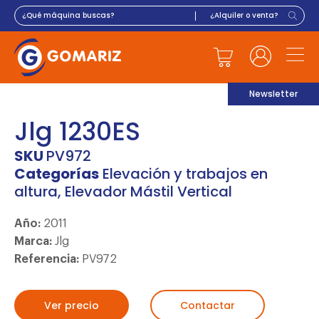
Newsletter
Jlg 1230ES
SKU
PV972
Categorías
Elevación y trabajos en
altura
,
Elevador Mástil Vertical
Año:
2011
Marca:
Jlg
Referencia:
PV972
Ver precio
Contactar