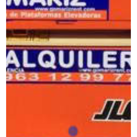
COMPARADOR
¿Tienes dudas a la hora de elegir la máquina que
necesitas?
Compara esta y otras máquinas desde el siguiente botón o ponte
en contacto con nosotros para un asesoramiento más personal.
Comparar
¿Te interesa
esta máquina?
Rellena este formulario y recibiremos tu solicitud
sobre esta máquina para ponernos en contacto
directo contigo.
Jlg 1230ES