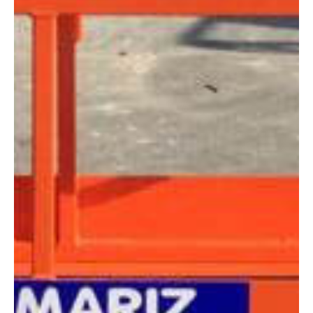
Altura:
5 metros
Altura plataforma:
3.66 m
Altura de trabajo:
5.66 m
Alcance lateral:
0 m
Altura almacenaje:
1.65 m
Longitud:
1.36 m
Anchura:
0.76 m
Peso:
790 kg
ESPECIFICACIONES TÉCNICAS
Motor:
Eléctrico
Capacidad:
230 kg
Ver ficha técnica