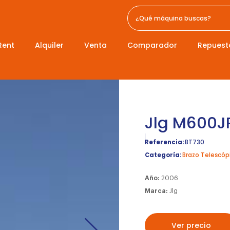
Rent
Alquiler
Venta
Comparador
Repuest
Jlg M600J
Referencia:
BT730
Categoría:
Brazo Telescóp
Año:
2006
Marca:
Jlg
Ver precio