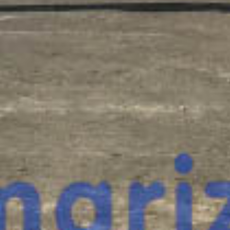
¿Te interesa
esta máquina?
Rellena este formulario y recibiremos tu solici
máquina para ponernos en contacto directo c
Jlg M600JP