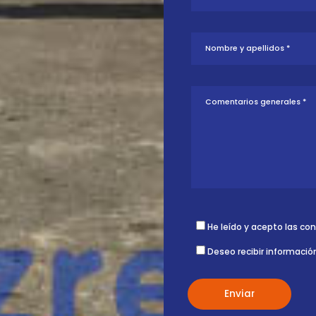
tud sobre esta
ontigo.
He leído y acepto las co
Deseo recibir informació