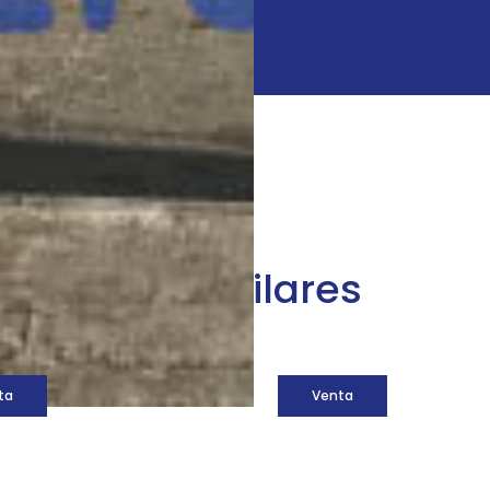
áquinas similares
ta
Venta