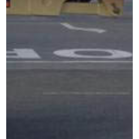
DIMENSIONES
Altura:
16 metros
Altura plataforma:
13.72 m
Altura de trabajo:
15.72 m
Alcance lateral:
7.70 m
Altura almacenaje:
2.01 m
Longitud:
6.45 m
Anchura:
1.75 m
Peso:
6670 kg
ESPECIFICACIONES TÉCNICAS
Motor:
Eléctrico
Capacidad:
200 kg
Ver ficha técnica