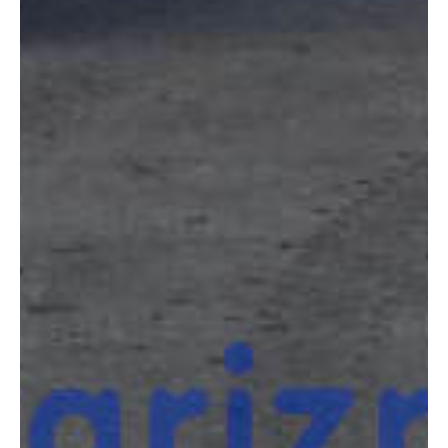
COMPARADOR
¿Tienes dudas a la hora de elegir la máquina que
necesitas?
Compara esta y otras máquinas desde el siguiente botón o ponte
en contacto con nosotros para un asesoramiento más personal.
Comparar
¿Te interesa
esta máquina?
Rellena este formulario y recibiremos tu solicitud
sobre esta máquina para ponernos en contacto
directo contigo.
Jlg E450AJ