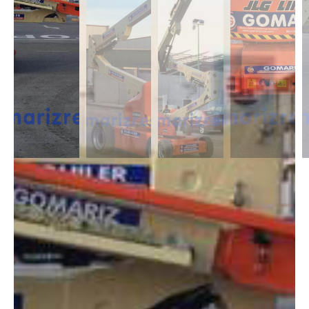
DESCRIPCIÓN
Las Articuladas Eléctricas destacan por su gran maniobrabilidad,
gracias a sus dimensiones reducidas y con capacidad de alcance
lateral. Es adecuada para trabajos en interior contando con una altura
desde 11m a 17m.