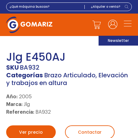
Newsletter
Jlg E450AJ
SKU
BA932
Categorías
Brazo Articulado
,
Elevación
y trabajos en altura
Año:
2005
Marca:
Jlg
Referencia:
BA932
Ver precio
Contactar