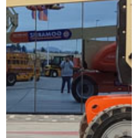
Altura:
26 metros
Altura plataforma:
24.38 m
Altura de trabajo:
26.38 m
Alcance lateral:
15.80 m
Altura almacenaje:
3.00 m
Longitud:
11.13 m
Anchura:
2.44 m
Peso:
15600 kg
ESPECIFICACIONES TÉCNICAS
Motor:
Diésel
Capacidad:
230 kg
Ver ficha técnica