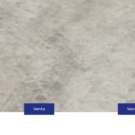
M
Venta
Ven