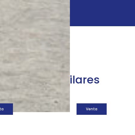
áquinas similares
ta
Venta