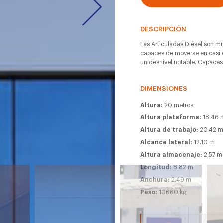
DESCRIPCIÓN
Las Articuladas Diésel son muy
capaces de moverse en casi c
un desnivel notable. Capaces
DIMENSIONES
Altura:
20 metros
Altura plataforma:
18.46 
Altura de trabajo:
20.42 
Alcance lateral:
12.10 m
Altura almacenaje:
2.57 m
Longitud:
8.82 m
Anchura:
2.49 m
Peso:
10660 kg