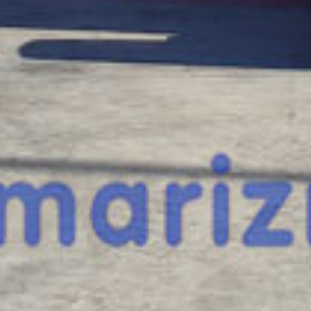
¿Te interesa
esta máquina?
Rellena este formulario y recibiremos tu solici
máquina para ponernos en contacto directo c
Jlg 600AJ