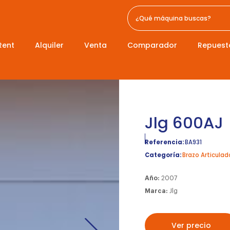
Rent
Alquiler
Venta
Comparador
Repuest
Jlg 600AJ
Referencia:
BA931
Categoría:
Brazo Articulad
Año:
2007
Marca:
Jlg
Ver precio