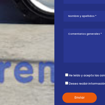
tud sobre esta
ontigo.
He leído y acepto las co
Deseo recibir informació