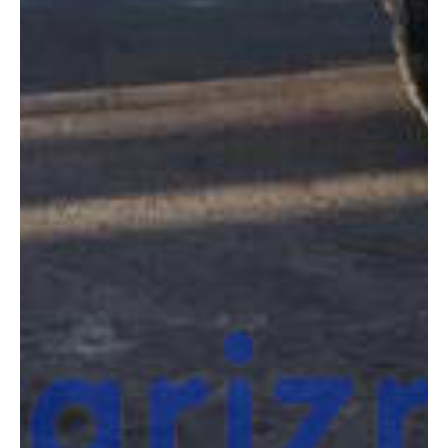
COMPARADOR
¿Tienes dudas a la hora de elegir la máquina que
necesitas?
Compara esta y otras máquinas desde el siguiente botón o ponte
en contacto con nosotros para un asesoramiento más personal.
Comparar
¿Te interesa
esta máquina?
Rellena este formulario y recibiremos tu solicitud
sobre esta máquina para ponernos en contacto
directo contigo.
Jlg 450AJ