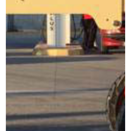
Altura:
16 metros
Altura plataforma:
13.72 m
Altura de trabajo:
15.72 m
Alcance lateral:
7.47 m
Altura almacenaje:
2.24 m
Longitud:
6.53 m
Anchura:
1.98 m
Peso:
7100 kg
ESPECIFICACIONES TÉCNICAS
Motor:
Diésel
Capacidad:
230 kg
Ver ficha técnica