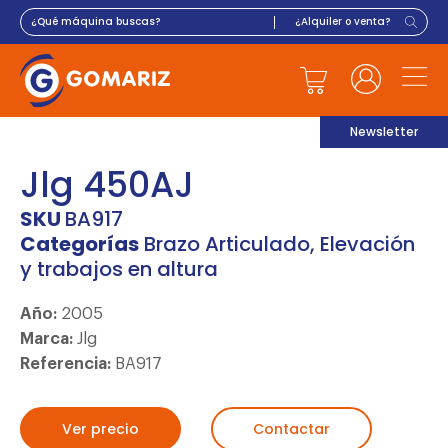
Newsletter
Jlg 450AJ
SKU
BA917
Categorías
Brazo Articulado
,
Elevación
y trabajos en altura
Año:
2005
Marca:
Jlg
Referencia:
BA917
Ver precio
Contactar