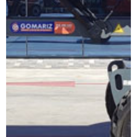
Altura:
16 metros
Altura plataforma:
14.15 m
Altura de trabajo:
15.24 m
Alcance lateral:
7.63 m
Altura almacenaje:
2.07 m
Longitud:
6.50 m
Anchura:
2.24 m
Peso:
6981 kg
ESPECIFICACIONES TÉCNICAS
Motor:
Diésel
Capacidad:
227 kg
Ver ficha técnica