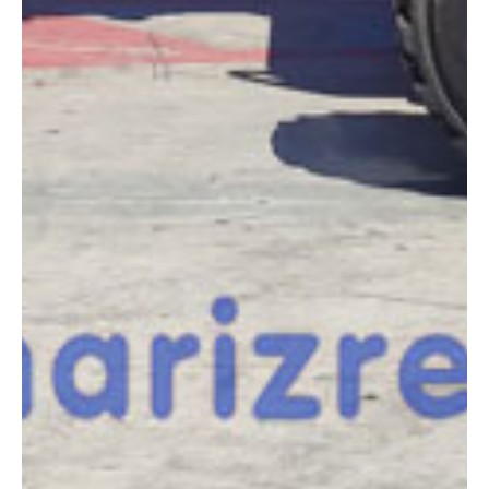
COMPARADOR
¿Tienes dudas a la hora de elegir la máquina que
necesitas?
Compara esta y otras máquinas desde el siguiente botón o ponte
en contacto con nosotros para un asesoramiento más personal.
Comparar
¿Te interesa
esta máquina?
Rellena este formulario y recibiremos tu solicitud
sobre esta máquina para ponernos en contacto
directo contigo.
SKYJACK SJ46AJ