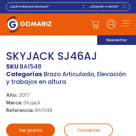
Newsletter
SKYJACK SJ46AJ
SKU
BA1548
Categorías
Brazo Articulado
,
Elevación
y trabajos en altura
Año:
2017
Marca:
Skyjack
Referencia:
BA1548
Ver precio
Contactar