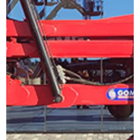
Altura:
16 metros
Altura plataforma:
14.09 M
Altura de trabajo:
16.09 m
Alcance lateral:
7.67 m
Altura almacenaje:
2.17 m
Longitud:
6.77 m
Anchura:
2.31 m
Peso:
7160 kg
ESPECIFICACIONES TÉCNICAS
Motor:
Diésel
Capacidad:
230 kg
Ver ficha técnica