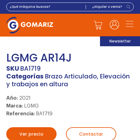
Newsletter
LGMG AR14J
SKU
BA1719
Categorías
Brazo Articulado
,
Elevación
y trabajos en altura
Año:
2021
Marca:
LGMG
Referencia:
BA1719
Ver precio
Contactar