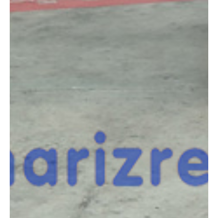
COMPARADOR
¿Tienes dudas a la hora de elegir la máquina que
necesitas?
Compara esta y otras máquinas desde el siguiente botón o ponte
en contacto con nosotros para un asesoramiento más personal.
Comparar
¿Te interesa
esta máquina?
Rellena este formulario y recibiremos tu solicitud
sobre esta máquina para ponernos en contacto
directo contigo.
HAULOTTE HA12IP