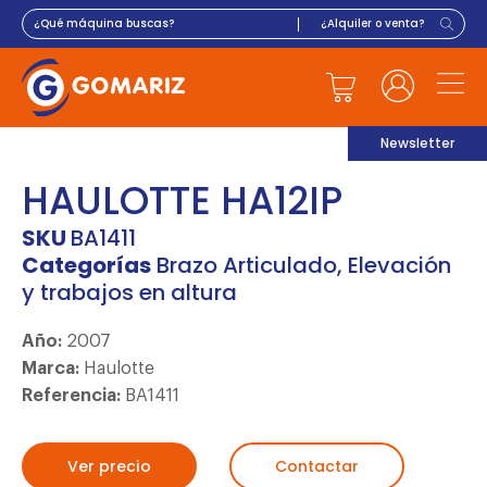
Newsletter
HAULOTTE HA12IP
SKU
BA1411
Categorías
Brazo Articulado
,
Elevación
y trabajos en altura
Año:
2007
Marca:
Haulotte
Referencia:
BA1411
Ver precio
Contactar