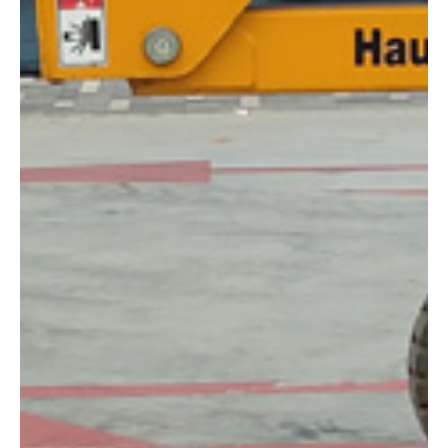
DIMENSIONES
Altura:
12 metros
Altura de trabajo:
12 m
Alcance lateral:
6.60 m
Altura almacenaje:
2 m
Longitud:
5.45 m
Anchura:
1.35 m
Peso:
5900 kg
ESPECIFICACIONES TÉCNICAS
Motor:
Eléctrico
Capacidad:
230 kg
Ver ficha técnica