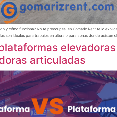
lado y cómo funciona? No te preocupes, en Gomariz Rent te lo explica
os son ideales para trabajos en altura o para zonas donde existen ob
plataformas elevadoras 
doras articuladas