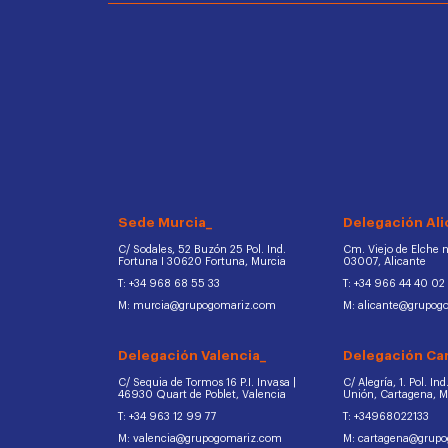
Sede Murcia_
Delegación Ali
C/ Sodales, 52 Buzón 25 Pol. Ind.
Cm. Viejo de Elche na
Fortuna I 30620 Fortuna, Murcia
03007, Alicante
T: +34 968 68 55 33
T: +34 966 44 40 02
M: murcia@grupogomariz.com
M: alicante@grupog
Delegación Valencia_
Delegación Ca
C/ Sequia de Tormos 16 P.I. Invasa |
C/ Alegría, 1. Pol. In
46930 Quart de Poblet, Valencia
Unión, Cartagena, 
T: +34 963 12 99 77
T: +34968022133
M: valencia@grupogomariz.com
M: cartagena@grup