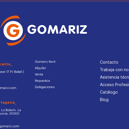
Gomariz Rent
Contacto
cante_
Alquiler
Trabaja con no
ve 17 P.I Babel |
Venta
Asistencia técn
Repuestos
Acceso Profesi
Delegaciones
omariz.com
Catálogo
Blog
rtagena_
d. Lo Bolarín. La
Murcia, 30360
ogomariz.com