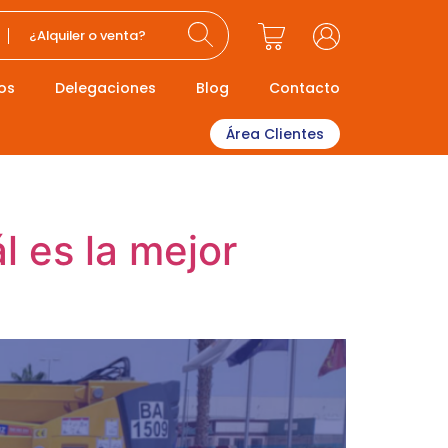
¿Alquiler o venta?
os
Delegaciones
Blog
Contacto
Área Clientes
l es la mejor