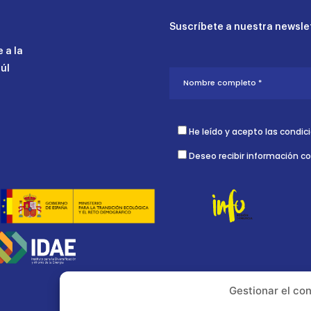
Suscríbete a nuestra newslet
 a la
aúl
He leído y acepto las condic
Deseo recibir información c
Gestionar el co