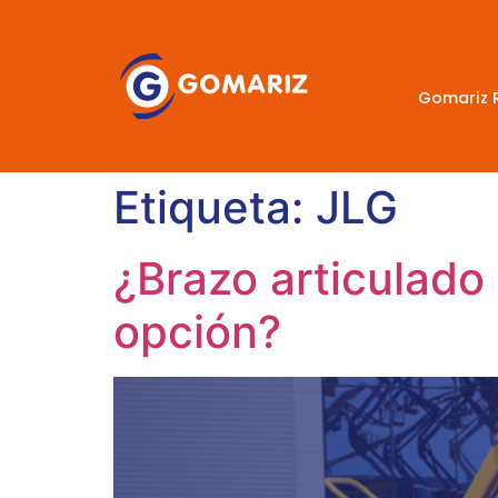
Gomariz 
Etiqueta:
JLG
¿Brazo articulado 
opción?