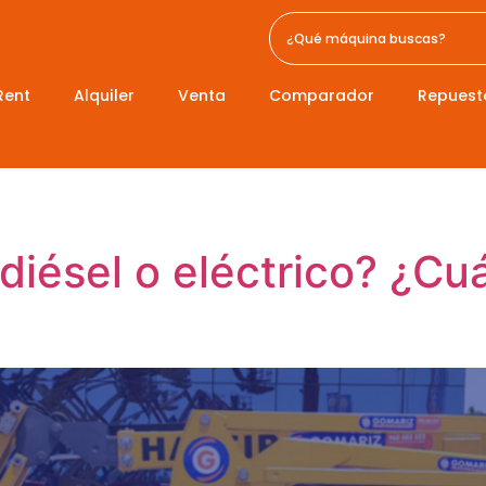
Rent
Alquiler
Venta
Comparador
Repuest
diésel o eléctrico? ¿Cuá