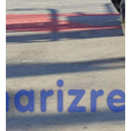
COMPARADOR
¿Tienes dudas a la hora de elegir la máquina que
necesitas?
Compara esta y otras máquinas desde el siguiente botón o ponte
en contacto con nosotros para un asesoramiento más personal.
Comparar
¿Te interesa
esta máquina?
Rellena este formulario y recibiremos tu solicitud
sobre esta máquina para ponernos en contacto
directo contigo.
HAULOTTE HA16RTJ