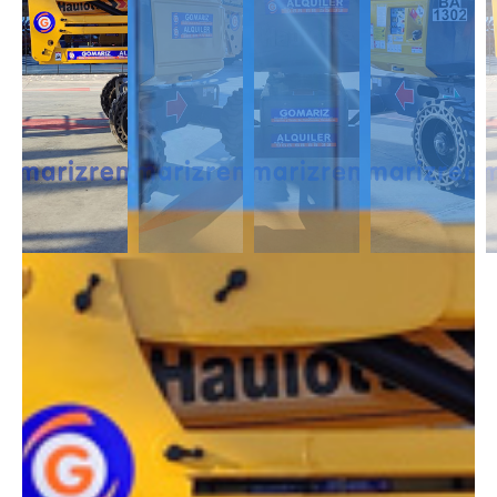
DESCRIPCIÓN
Las Articuladas Diésel son muy útil para trabajos en exterior ya que son
capaces de moverse en casi cualquier terreno y superar pendientes con
un desnivel notable. Capaces de alcanzar alturas de 12m a 43m.
DIMENSIONES