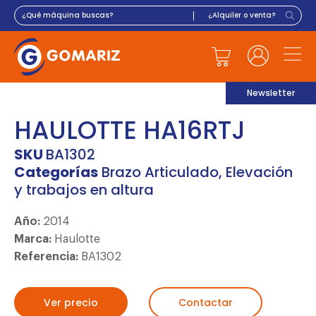
Newsletter
HAULOTTE HA16RTJ
SKU
BA1302
Categorías
Brazo Articulado
,
Elevación
y trabajos en altura
Año:
2014
Marca:
Haulotte
Referencia:
BA1302
Ver precio
Contactar