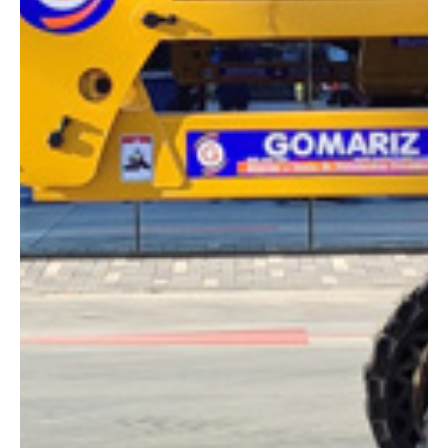
Altura:
16 metros
Altura plataforma:
14 m
Altura de trabajo:
16 m
Alcance lateral:
8.30 m
Altura almacenaje:
2.30 m
Longitud:
6.75 m
Anchura:
2.30 m
Peso:
6200 kg
ESPECIFICACIONES TÉCNICAS
Motor:
Diésel
Capacidad:
230 kg
Ver ficha técnica