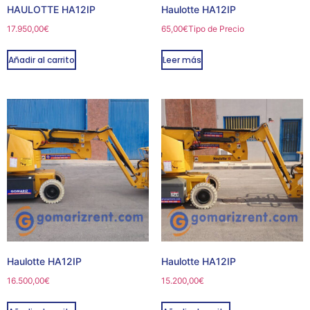
HAULOTTE HA12IP
Haulotte HA12IP
17.950,00
€
65,00
€
Tipo de Precio
Añadir al carrito
Leer más
Haulotte HA12IP
Haulotte HA12IP
16.500,00
€
15.200,00
€