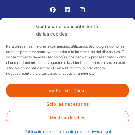
Gomariz Sistemas de Elevación ha participado en el
Gestionar el consentimiento
PROGRAMA TIC-16 con número expediente:
de las cookies
2021.08.CHTI.000264, 16.
Para ofrecer las mejores experiencias, utilizamos tecnologías como las
cookies para almacenar y/o acceder a la información del dispositivo. El
Proyecto acogido al programa de
consentimiento de estas tecnologías nos permitirá procesar datos como
incentivos ligados al autoconsumo y
el comportamiento de navegación o las identificaciones únicas en este
almacenamiento, con fuentes de energía
sitio. No consentir o retirar el consentimiento, puede afectar
negativamente a ciertas características y funciones.
renovables, así como a la implantación
de sistemas térmicos renovables al
sector residencial en el marco del Plan
>> Permitir todas
de Recuperación, Transformación y
Solo las necesarias
Resiliencia, financiado por la Unión
Europea – NextGenerationEU
Mostrar detalles
Todos los Derechos Reservados
Gomariz Rent.
Diseño
web:
delefant.com
Política de cookies
Política de privacidad
Aviso legal