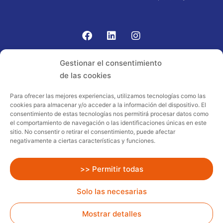
Gomariz Sistemas de Elevación ha participado en el
Gestionar el consentimiento
PROGRAMA TIC-16 con número expediente:
de las cookies
2021.08.CHTI.000264, 16.
Para ofrecer las mejores experiencias, utilizamos tecnologías como las
cookies para almacenar y/o acceder a la información del dispositivo. El
Proyecto acogido al programa de
consentimiento de estas tecnologías nos permitirá procesar datos como
incentivos ligados al autoconsumo y
el comportamiento de navegación o las identificaciones únicas en este
almacenamiento, con fuentes de energía
sitio. No consentir o retirar el consentimiento, puede afectar
negativamente a ciertas características y funciones.
renovables, así como a la implantación
de sistemas térmicos renovables al
sector residencial en el marco del Plan
>> Permitir todas
de Recuperación, Transformación y
Solo las necesarias
Resiliencia, financiado por la Unión
Europea – NextGenerationEU
Mostrar detalles
Todos los Derechos Reservados
Gomariz Rent.
Diseño