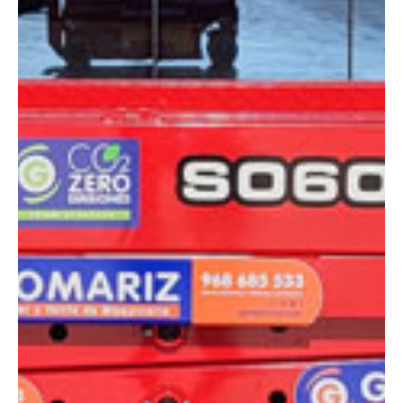
DIMENSIONES
Altura plataforma:
5.8 m
Altura de trabajo:
7.8 m
Alcance lateral:
0 m
Altura almacenaje:
2.14 m
Longitud:
1.86 m
Anchura:
0.76 m
Peso:
1610 kg
ESPECIFICACIONES TÉCNICAS
Motor:
Eléctrico
Capacidad:
230 kg
Ver ficha técnica
COMPARADOR