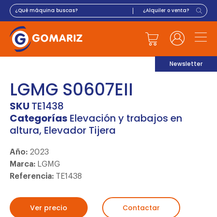
Newsletter
LGMG S0607EII
SKU
TE1438
Categorías
Elevación y trabajos en
altura
,
Elevador Tijera
Año:
2023
Marca:
LGMG
Referencia:
TE1438
Ver precio
Contactar