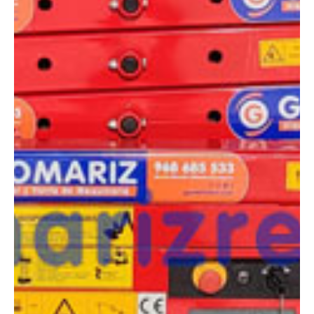
¿Tienes dudas a la hora de elegir la máquina que
necesitas?
Compara esta y otras máquinas desde el siguiente botón o ponte
en contacto con nosotros para un asesoramiento más personal.
Comparar
¿Te interesa
esta máquina?
Rellena este formulario y recibiremos tu solicitud
sobre esta máquina para ponernos en contacto
directo contigo.
LGMG S0607EII