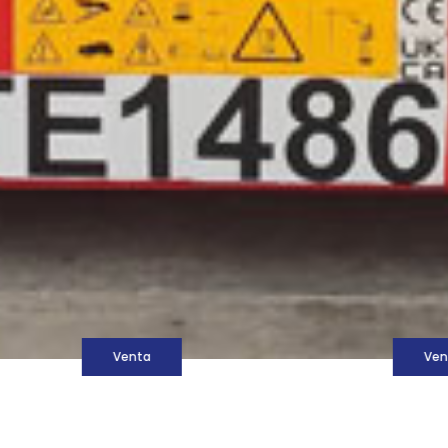
M
Venta
Ven