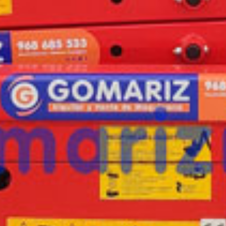
esta máquina?
Rellena este formulario y recibiremos tu solici
máquina para ponernos en contacto directo c
LGMG S0607EII