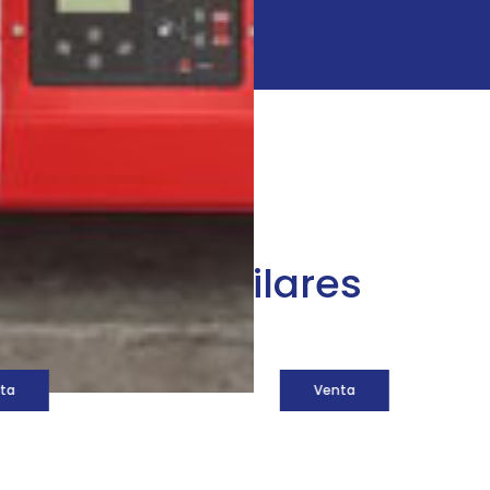
áquinas similares
ta
Venta