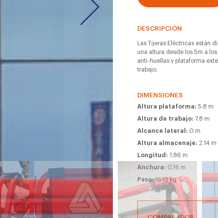
DESCRIPCIÓN
Las Tijeras Eléctricas están d
una altura desde los 5m a los
anti-huellas y plataforma ext
trabajo.
DIMENSIONES
Altura plataforma:
5.8 m
Altura de trabajo:
7.8 m
Alcance lateral:
0 m
Altura almacenaje:
2.14 m
Longitud:
1.86 m
Anchura:
0.76 m
Peso:
1610 kg
COMPARADOR