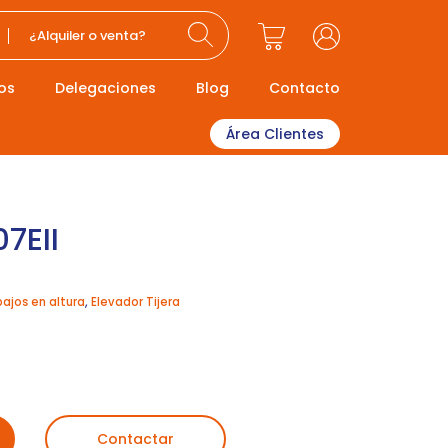
¿Alquiler o venta?
os
Delegaciones
Blog
Contacto
Área Clientes
7EII
bajos en altura
,
Elevador Tijera
Contactar