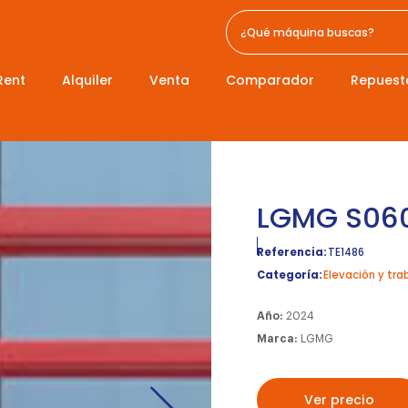
Rent
Alquiler
Venta
Comparador
Repuest
LGMG S060
Referencia:
TE1486
Categoría:
Elevación y tra
Año:
2024
Marca:
LGMG
Ver precio