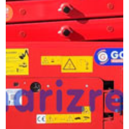
COMPARADOR
¿Tienes dudas a la hora de elegir la máquina que
necesitas?
Compara esta y otras máquinas desde el siguiente botón o ponte
en contacto con nosotros para un asesoramiento más personal.
Comparar
¿Te interesa
esta máquina?
Rellena este formulario y recibiremos tu solicitud
sobre esta máquina para ponernos en contacto
directo contigo.
LGMG AS1012E