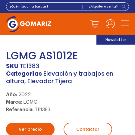
Newsletter
LGMG AS1012E
SKU
TE1383
Categorías
Elevación y trabajos en
altura
,
Elevador Tijera
Año:
2022
Marca:
LGMG
Referencia:
TE1383
Ver precio
Contactar