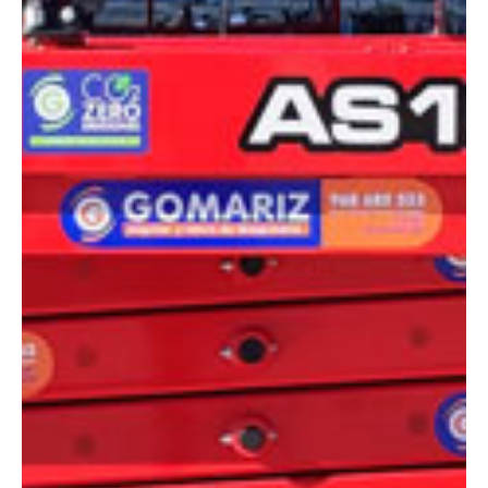
DIMENSIONES
Altura:
12 metros
Altura plataforma:
10 m
Altura de trabajo:
12 m
Alcance lateral:
0 m
Altura almacenaje:
2.43 m
Longitud:
2.47 m
Anchura:
1.18 m
Peso:
3000 kg
ESPECIFICACIONES TÉCNICAS
Motor:
Eléctrico
Capacidad:
320 kg
Ver ficha técnica