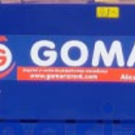
¿Te interesa
esta máquina?
Rellena este formulario y recibiremos tu solici
máquina para ponernos en contacto directo c
Jlg Liftlux SL180-12E