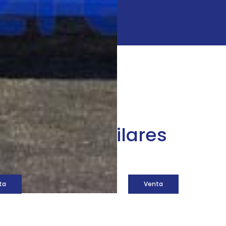
áquinas similares
ta
Venta