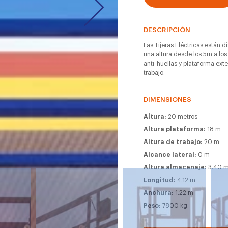
DESCRIPCIÓN
Las Tijeras Eléctricas están d
una altura desde los 5m a los
anti-huellas y plataforma ext
trabajo.
DIMENSIONES
Altura:
20 metros
Altura plataforma:
18 m
Altura de trabajo:
20 m
Alcance lateral:
0 m
Altura almacenaje:
3.40 
Longitud:
4.12 m
Anchura:
1.22 m
Peso:
7800 kg