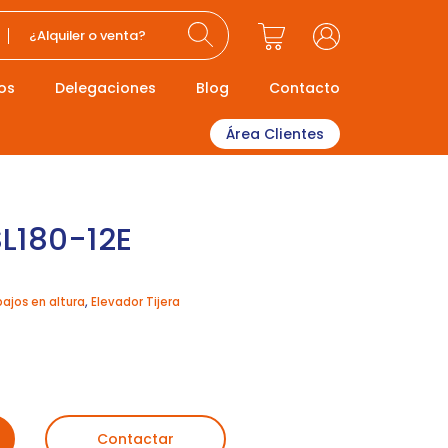
¿Alquiler o venta?
os
Delegaciones
Blog
Contacto
Área Clientes
 SL180-12E
bajos en altura
,
Elevador Tijera
Contactar