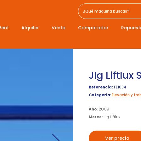
Rent
Alquiler
Venta
Comparador
Repuest
Jlg Liftlux
Referencia:
TE1094
Categoría:
Elevación y tra
Año:
2009
Marca:
Jlg Liftlux
Ver precio