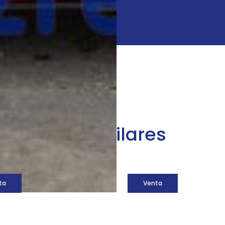
áquinas similares
ta
Venta