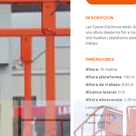
DESCRIPCIÓN
Las Tijeras Eléctricas están d
una altura desde los 5m a los
anti-huellas y plataforma ext
trabajo.
DIMENSIONES
Altura:
10 metros
Altura plataforma:
7.92 m
Altura de trabajo:
9.92 m
Alcance lateral:
0 m
Altura almacenaje:
2.36 
Longitud:
2.50 m
Anchura:
1.17 m
Peso:
2738 kg