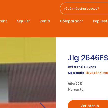
Rent
Alquiler
Venta
Comparador
Repuest
Jlg 2646E
Referencia:
TE1096
Categoría:
Elevación y tra
Año:
2012
Marca:
Jlg
Ver precio