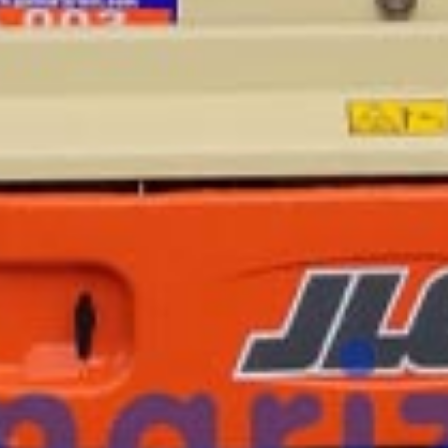
¿Te interesa
esta máquina?
Rellena este formulario y recibiremos tu solici
máquina para ponernos en contacto directo c
Jlg 2646ES