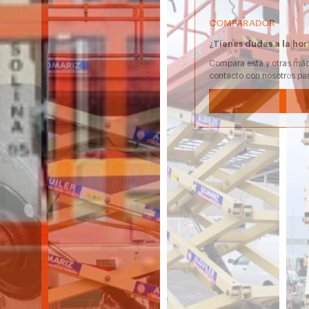
COMPARADOR
¿Tienes dudas a la hor
Compara esta y otras máq
contacto con nosotros pa