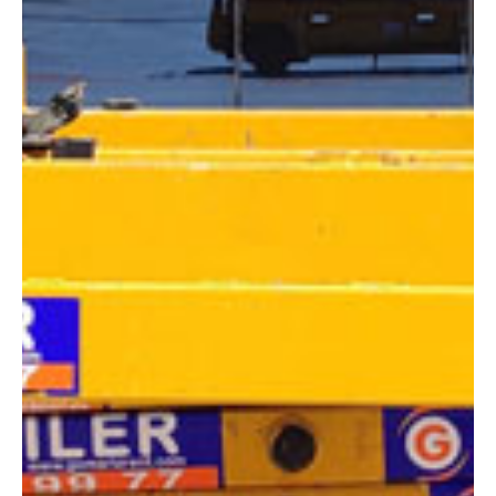
DIMENSIONES
Altura:
8 metros
Altura plataforma:
6 m
Altura de trabajo:
8 m
Alcance lateral:
0 m
Altura almacenaje:
2.00 m
Longitud:
2.49 m
Anchura:
0.81 m
Peso:
1655 kg
ESPECIFICACIONES TÉCNICAS
Motor:
Eléctrico
Capacidad:
350 kg
Ver ficha técnica