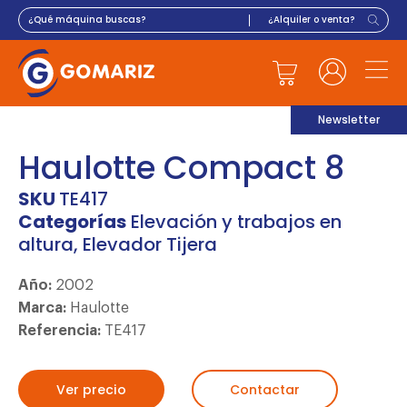
Newsletter
Haulotte Compact 8
SKU
TE417
Categorías
Elevación y trabajos en
altura
,
Elevador Tijera
Año:
2002
Marca:
Haulotte
Referencia:
TE417
Ver precio
Contactar