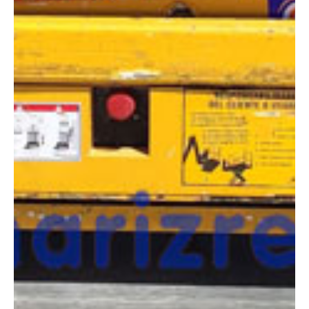
COMPARADOR
¿Tienes dudas a la hora de elegir la máquina que
necesitas?
Compara esta y otras máquinas desde el siguiente botón o ponte
en contacto con nosotros para un asesoramiento más personal.
Comparar
¿Te interesa
esta máquina?
Rellena este formulario y recibiremos tu solicitud
sobre esta máquina para ponernos en contacto
directo contigo.
Haulotte Compact 8