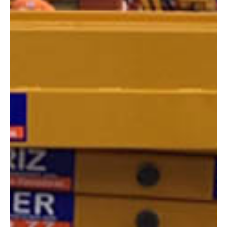
DIMENSIONES
Altura:
12 metros
Altura plataforma:
10 m
Altura de trabajo:
12 m
Alcance lateral:
0 m
Altura almacenaje:
2.38 m
Longitud:
2.42 m
Anchura:
1.20 m
Peso:
2470 kg
ESPECIFICACIONES TÉCNICAS
Motor:
Eléctrico
Capacidad:
300 kg
Ver ficha técnica