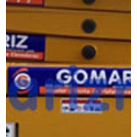
COMPARADOR
¿Tienes dudas a la hora de elegir la máquina que
necesitas?
Compara esta y otras máquinas desde el siguiente botón o ponte
en contacto con nosotros para un asesoramiento más personal.
Comparar
¿Te interesa
esta máquina?
Rellena este formulario y recibiremos tu solicitud
sobre esta máquina para ponernos en contacto
directo contigo.
Haulotte Compact 12