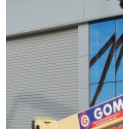
Altura:
20 metros
Altura plataforma:
18.39 m
Altura de trabajo:
20.39 m
Alcance lateral:
14.19 m
Altura almacenaje:
2.54 m
Longitud:
10.15 m
Anchura:
2.42 m
Peso:
7815 kg
ESPECIFICACIONES TÉCNICAS
Motor:
Eléctrico
Capacidad:
230 kg
Ver ficha técnica