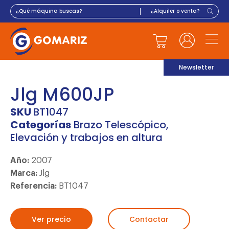
Newsletter
Jlg M600JP
SKU
BT1047
Categorías
Brazo Telescópico
,
Elevación y trabajos en altura
Año:
2007
Marca:
Jlg
Referencia:
BT1047
Ver precio
Contactar