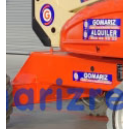
COMPARADOR
¿Tienes dudas a la hora de elegir la máquina que
necesitas?
Compara esta y otras máquinas desde el siguiente botón o ponte
en contacto con nosotros para un asesoramiento más personal.
Comparar
¿Te interesa
esta máquina?
Rellena este formulario y recibiremos tu solicitud
sobre esta máquina para ponernos en contacto
directo contigo.
Jlg M600JP