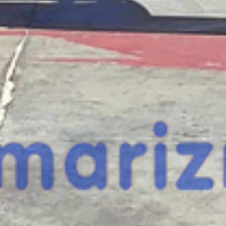
¿Te interesa
esta máquina?
Rellena este formulario y recibiremos tu solici
máquina para ponernos en contacto directo c
LGMG AR16J