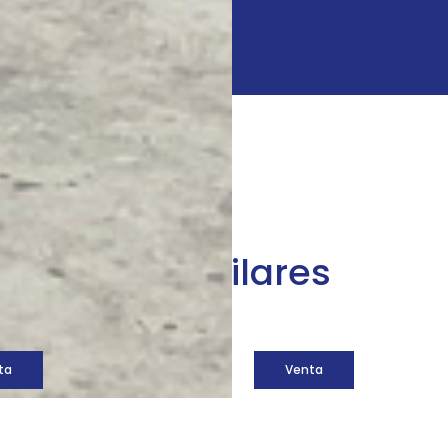
áquinas similares
ta
Venta