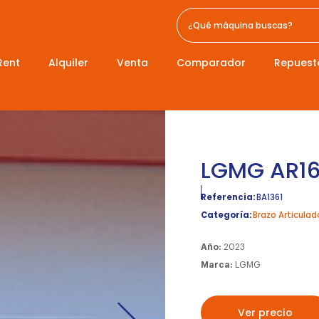
Rent
Alquiler
Venta
Comparador
Repuest
LGMG AR1
Referencia:
BA1361
Categoría:
Brazo Articulad
Año:
2023
Marca:
LGMG
Ver precio