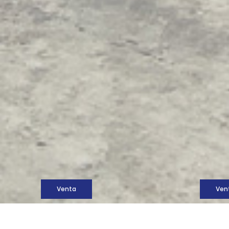
M
Venta
Ven