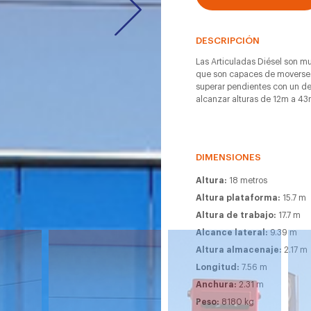
DESCRIPCIÓN
Las Articuladas Diésel son muy
que son capaces de moverse e
superar pendientes con un de
alcanzar alturas de 12m a 43
DIMENSIONES
Altura:
18 metros
Altura plataforma:
15.7 m
Altura de trabajo:
17.7 m
Alcance lateral:
9.39 m
Altura almacenaje:
2.17 m
Longitud:
7.56 m
Anchura:
2.31 m
Peso:
8180 kg