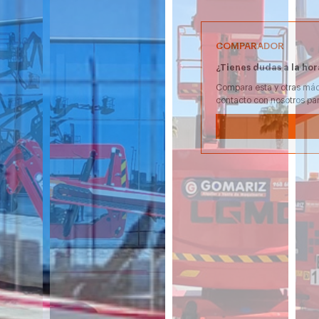
COMPARADOR
¿Tienes dudas a la hor
Compara esta y otras máq
contacto con nosotros pa