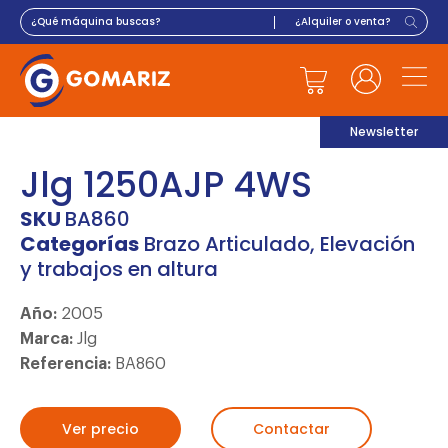
Newsletter
Jlg 1250AJP 4WS
SKU
BA860
Categorías
Brazo Articulado
,
Elevación
y trabajos en altura
Año:
2005
Marca:
Jlg
Referencia:
BA860
Ver precio
Contactar