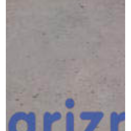
COMPARADOR
¿Tienes dudas a la hora de elegir la máquina que
necesitas?
Compara esta y otras máquinas desde el siguiente botón o ponte
en contacto con nosotros para un asesoramiento más personal.
Comparar
¿Te interesa
esta máquina?
Rellena este formulario y recibiremos tu solicitud
sobre esta máquina para ponernos en contacto
directo contigo.
Jlg 1250AJP 4WS