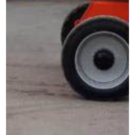
Altura:
40 metros
Altura plataforma:
38.30 m
Altura de trabajo:
40.30 m
Alcance lateral:
19.25 m
Altura almacenaje:
3.05 m
Longitud:
11.46 m
Anchura:
2.49 m
Peso:
21000 kg
ESPECIFICACIONES TÉCNICAS
Motor:
Diésel
Capacidad:
450 kg
Ver ficha técnica