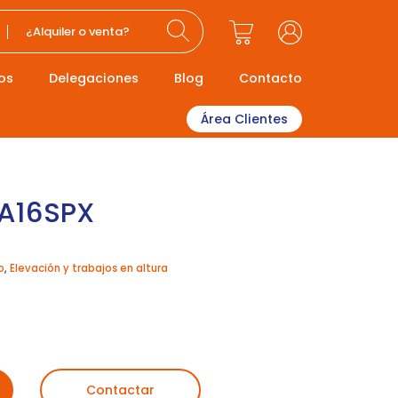
¿Alquiler o venta?
os
Delegaciones
Blog
Contacto
Área Clientes
HA16SPX
o
,
Elevación y trabajos en altura
Contactar