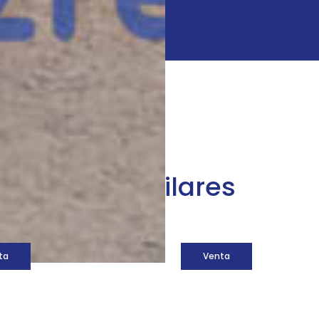
áquinas similares
ta
Venta