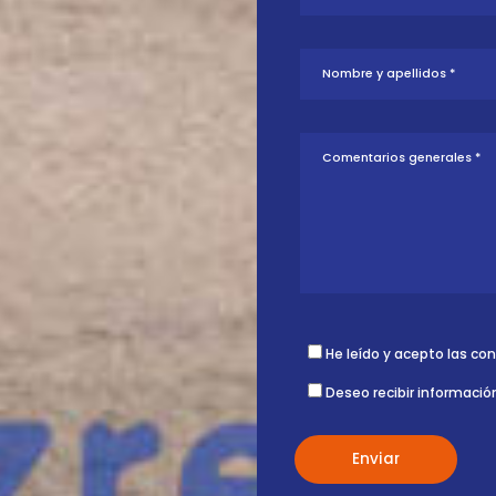
tud sobre esta
ontigo.
He leído y acepto las co
Deseo recibir informació