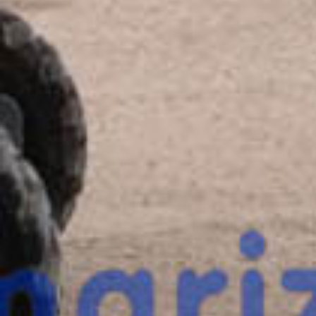
esta máquina?
Rellena este formulario y recibiremos tu solici
máquina para ponernos en contacto directo c
Haulotte HA16SPX