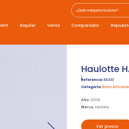
Rent
Alquiler
Venta
Comparador
Repuest
Haulotte 
Referencia:
BA333
Categoría:
Brazo Articulad
Año:
2008
Marca:
Haulotte
Ver precio