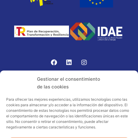
Gomariz Sistemas de Elevación ha participado en el
Gestionar el consentimiento
PROGRAMA TIC-16 con número expediente:
de las cookies
2021.08.CHTI.000264, 16.
Para ofrecer las mejores experiencias, utilizamos tecnologías como las
cookies para almacenar y/o acceder a la información del dispositivo. El
Proyecto acogido al programa de
consentimiento de estas tecnologías nos permitirá procesar datos como
incentivos ligados al autoconsumo y
el comportamiento de navegación o las identificaciones únicas en este
almacenamiento, con fuentes de energía
sitio. No consentir o retirar el consentimiento, puede afectar
negativamente a ciertas características y funciones.
renovables, así como a la implantación
de sistemas térmicos renovables al