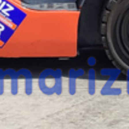
esta máquina?
Rellena este formulario y recibiremos tu solici
máquina para ponernos en contacto directo c
TOYOTA 8FD20