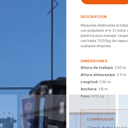
DESCRIPCIÓN
Máquinas destinadas al traba
con propulsión 4×4. El motor 
potencia para manejar carg
con hasta 7.000kg de capacid
cualquier empresa.
DIMENSIONES
Altura de trabajo:
3.50 m
Altura almacenaje:
2.11 m
Longitud:
2.56 m
Anchura:
1.15 m
Peso:
3310 kg
COMPARADOR
¿Tienes dudas a la hor