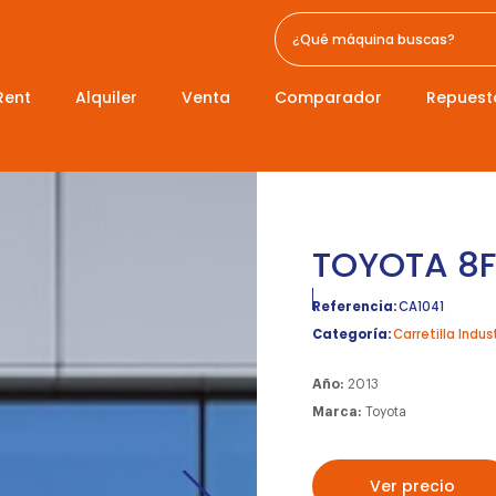
Rent
Alquiler
Venta
Comparador
Repuest
TOYOTA 8
Referencia:
CA1041
Categoría:
Carretilla Indust
Año:
2013
Marca:
Toyota
Ver precio