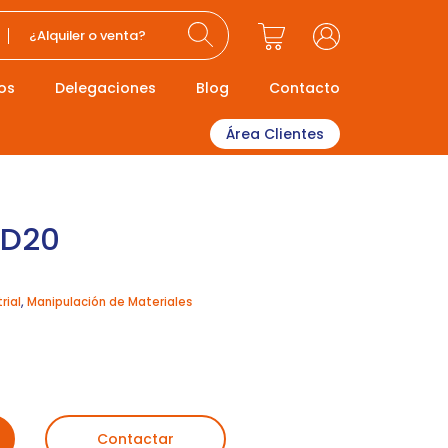
¿Alquiler o venta?
os
Delegaciones
Blog
Contacto
Área Clientes
FD20
rial
,
Manipulación de Materiales
Contactar