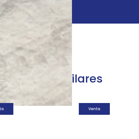
áquinas similares
ta
Venta