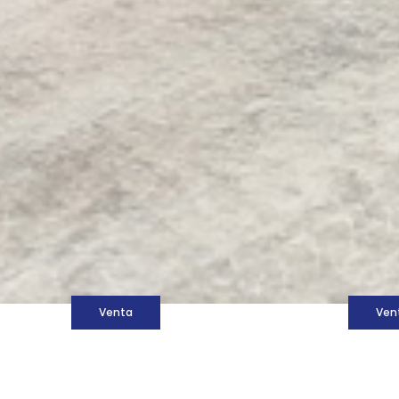
M
Venta
Ven