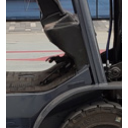
DIMENSIONES
Altura de trabajo:
4.30 m
Altura almacenaje:
2.11 m
Longitud:
3.64 m
Anchura:
1.15 m
Peso:
3600 kg
ESPECIFICACIONES TÉCNICAS
Motor:
Diésel
Capacidad:
2500 kg
Ver ficha técnica
COMPARADOR
¿Tienes dudas a la hora de elegir la máquina que