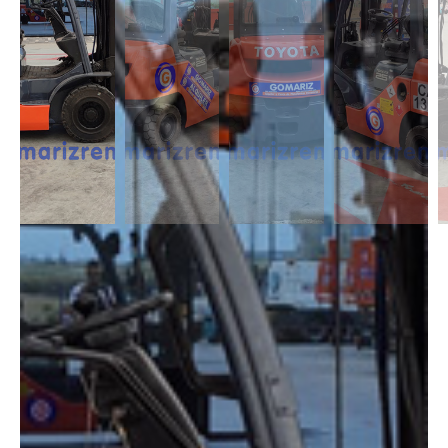
DESCRIPCIÓN
Máquinas destinadas al trabajo en cualquier condición, existen modelos
con propulsión 4×4. El motor diésel les proporciona suficientemente
potencia para manejar cargas más grandes, disponemos con unidades
con hasta 7.000kg de capacidad. Máquinas muy versátiles y útil para
cualquier empresa.