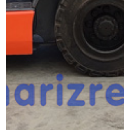
necesitas?
Compara esta y otras máquinas desde el siguiente botón o ponte
en contacto con nosotros para un asesoramiento más personal.
Comparar
¿Te interesa
esta máquina?
Rellena este formulario y recibiremos tu solicitud
sobre esta máquina para ponernos en contacto
directo contigo.
Toyota 02-8FDF25