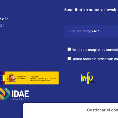
Suscríbete a nuestra newslet
 a la
aúl
He leído y acepto las condic
Deseo recibir información c
Gestionar el co