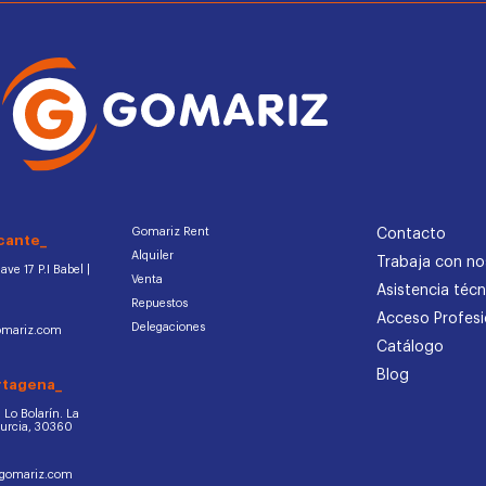
Gomariz Rent
Contacto
cante_
Alquiler
Trabaja con no
ve 17 P.I Babel |
Venta
Asistencia técn
Repuestos
Acceso Profesi
Delegaciones
omariz.com
Catálogo
Blog
rtagena_
d. Lo Bolarín. La
Murcia, 30360
ogomariz.com