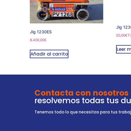
Jlg 12
Jlg 1230ES
50,00
€
Ti
8.400,00
€
Leer 
Añadir al carrito
Contacta con nosotros
resolvemos todas tus d
Tenemos todo lo que necesitas para tus trabajo