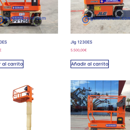
30ES
Jlg 1230ES
€
5.500,00
€
 al carrito
Añadir al carrito