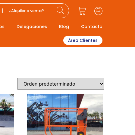
¿Alquiler o venta?
os
Delegaciones
Blog
Contacto
Área Clientes