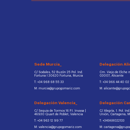
Sede Murcia_
Delegación Ali
C/ Sodales, 52 Buzón 25 Pol. Ind.
Cm. Viejo de Elche na
Fortuna I 30620 Fortuna, Murcia
03007, Alicante
T: +34 968 68 55 33
T: +34 966 44 40 02
M: murcia@grupogomariz.com
M: alicante@grupog
Delegación Valencia_
Delegación Ca
C/ Sequia de Tormos 16 P.I. Invasa |
C/ Alegría, 1. Pol. In
46930 Quart de Poblet, Valencia
Unión, Cartagena, 
T: +34 963 12 99 77
T: +34968022133
M: valencia@grupogomariz.com
M: cartagena@grup