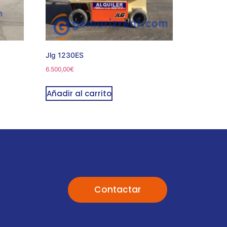
Jlg 1230ES
6.500,00
€
Añadir al carrito
Contactar