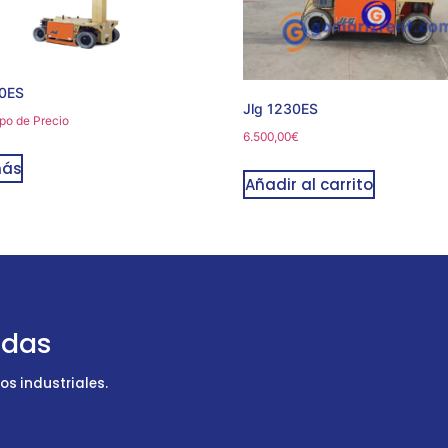
30ES
Jlg 1230ES
po de Precio
6.500,00
€
más
Añadir al carrito
udas
s industriales.