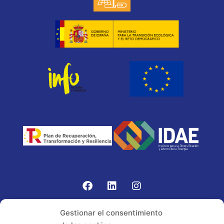
Gomariz Sistemas de Elevación ha participado en el
Gestionar el consentimiento
PROGRAMA TIC-16 con número expediente: