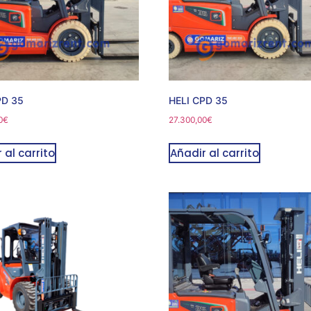
PD 35
HELI CPD 35
0
€
27.300,00
€
 al carrito
Añadir al carrito