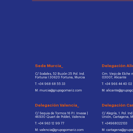
Sede Murcia_
Delegación Ali
C/ Sodales, 52 Buzón 25 Pol. Ind.
Cm. Viejo de Elche na
Fortuna I 30620 Fortuna, Murcia
03007, Alicante
T: +34 968 68 55 33
T: +34 966 44 40 02
M: murcia@grupogomariz.com
M: alicante@grupog
Delegación Valencia_
Delegación Ca
C/ Sequia de Tormos 16 P.I. Invasa |
C/ Alegría, 1. Pol. In
46930 Quart de Poblet, Valencia
Unión, Cartagena, 
T: +34 963 12 99 77
T: +34968022133
M: valencia@grupogomariz.com
M: cartagena@grup