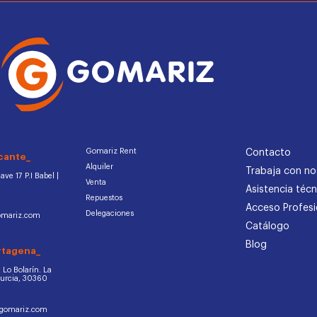
Gomariz Rent
Contacto
cante_
Alquiler
Trabaja con no
ve 17 P.I Babel |
Venta
Asistencia técn
Repuestos
Acceso Profesi
Delegaciones
omariz.com
Catálogo
Blog
rtagena_
d. Lo Bolarín. La
Murcia, 30360
ogomariz.com