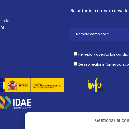
Suscríbete a nuestra newslet
 a la
aúl
He leído y acepto las condic
Deseo recibir información c
Gestionar el co