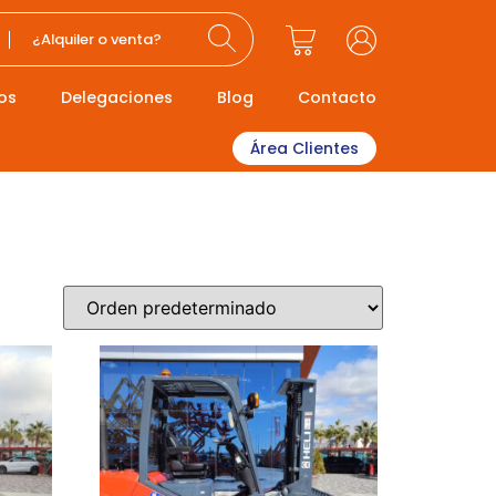
¿Alquiler o venta?
os
Delegaciones
Blog
Contacto
Área Clientes