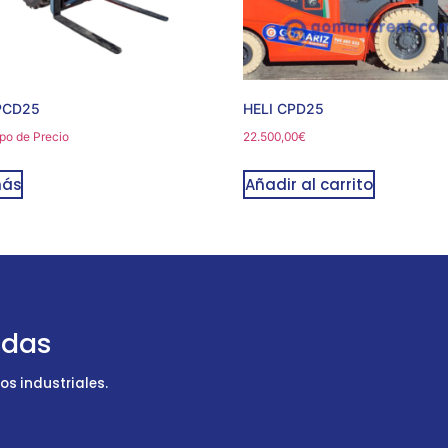
PCD25
HELI CPD25
po de Precio
22.500,00
€
más
Añadir al carrito
udas
s industriales.