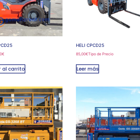
PCD25
HELI CPCD25
0
€
85,00
€
Tipo de Precio
 al carrito
Leer más