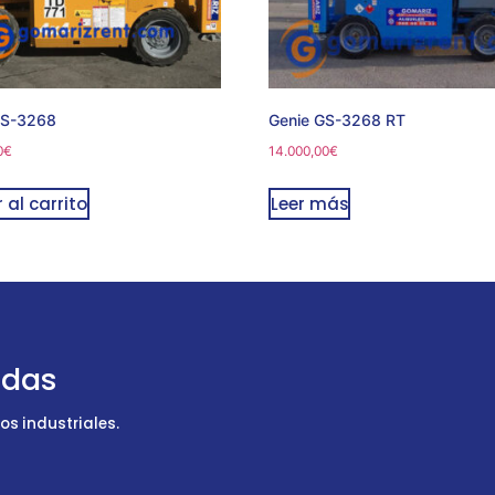
GS-3268
Genie GS-3268 RT
0
€
14.000,00
€
 al carrito
Leer más
udas
s industriales.