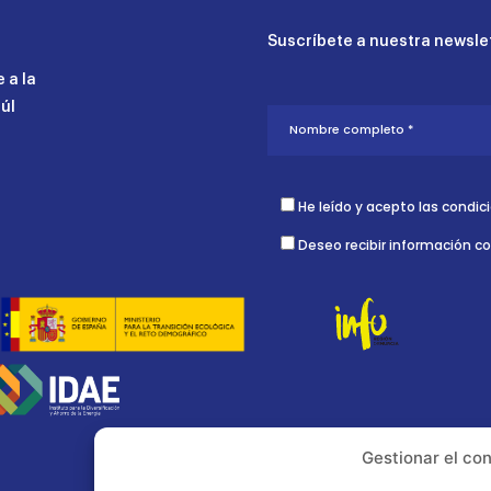
Suscríbete a nuestra newslet
 a la
aúl
He leído y acepto las condic
Deseo recibir información c
Gestionar el co