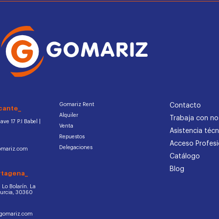
Gomariz Rent
Contacto
cante_
Alquiler
Trabaja con no
ve 17 P.I Babel |
Venta
Asistencia técn
Repuestos
Acceso Profesi
Delegaciones
omariz.com
Catálogo
Blog
rtagena_
d. Lo Bolarín. La
Murcia, 30360
ogomariz.com