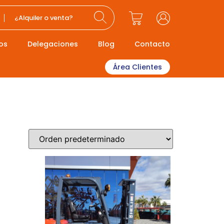
¿Alquiler o venta?
os
Delegaciones
Blog
Contacto
Área Clientes