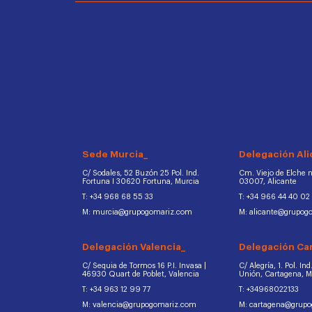
Sede Murcia_
Delegación Ali
C/ Sodales, 52 Buzón 25 Pol. Ind.
Cm. Viejo de Elche na
Fortuna I 30620 Fortuna, Murcia
03007, Alicante
T: +34 968 68 55 33
T: +34 966 44 40 02
M: murcia@grupogomariz.com
M: alicante@grupog
Delegación Valencia_
Delegación Ca
C/ Sequia de Tormos 16 P.I. Invasa |
C/ Alegría, 1. Pol. In
46930 Quart de Poblet, Valencia
Unión, Cartagena, 
T: +34 963 12 99 77
T: +34968022133
M: valencia@grupogomariz.com
M: cartagena@grup