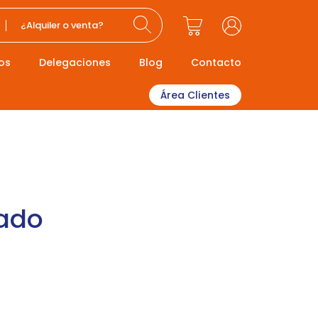
¿Alquiler o venta?
os
Delegaciones
Blog
Contacto
Área Clientes
lado