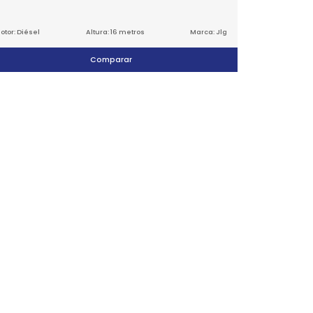
otor: Diésel
Altura: 16 metros
Marca: Jlg
Comparar