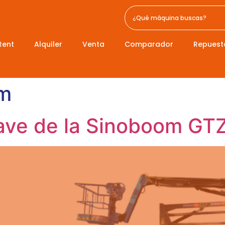
Rent
Alquiler
Venta
Comparador
Repuest
m
clave de la Sinoboom G