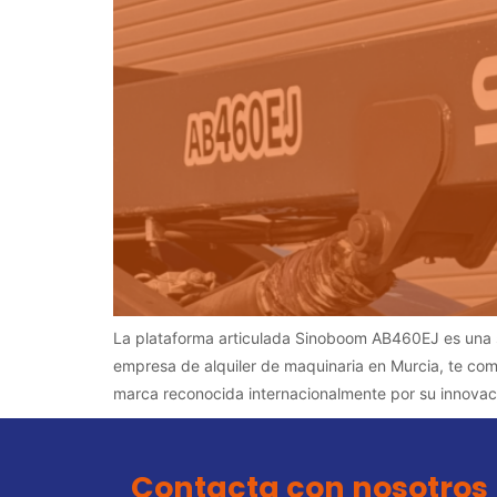
La plataforma articulada Sinoboom AB460EJ es una so
empresa de alquiler de maquinaria en Murcia, te co
marca reconocida internacionalmente por su innovac
Contacta con nosotros