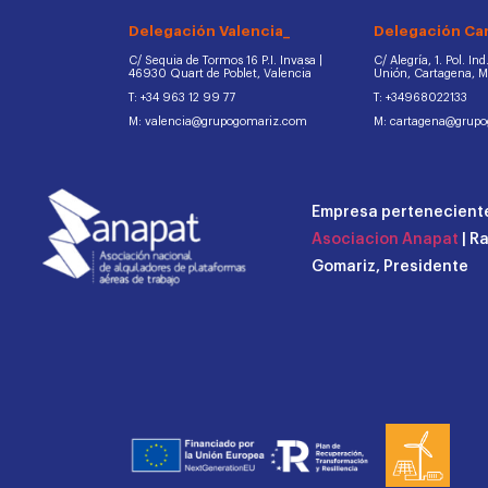
Delegación Valencia_
Delegación Ca
C/ Sequia de Tormos 16 P.I. Invasa |
C/ Alegría, 1. Pol. In
46930 Quart de Poblet, Valencia
Unión, Cartagena, 
T: +34 963 12 99 77
T: +34968022133
M: valencia@grupogomariz.com
M: cartagena@grup
Empresa perteneciente
Asociacion Anapat
| R
Gomariz, Presidente