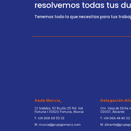
resolvemos todas tus d
Tenemos todo lo que necesitas para tus trabajo
Sede Murcia_
Delegación Ali
C/ Sodales, 52 Buzón 25 Pol. Ind.
Cm. Viejo de Elche na
Fortuna I 30620 Fortuna, Murcia
03007, Alicante
T: +34 968 68 55 33
T: +34 966 44 40 02
M: murcia@grupogomariz.com
M: alicante@grupog