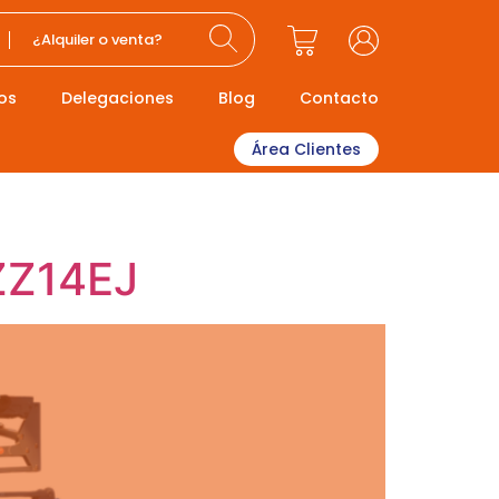
¿Alquiler o venta?
os
Delegaciones
Blog
Contacto
Área Clientes
TZZ14EJ