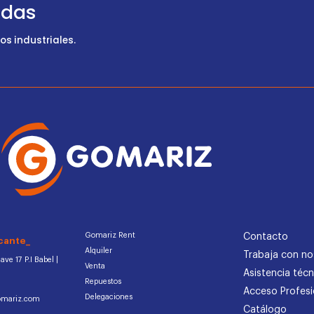
udas
s industriales.
Gomariz Rent
Contacto
cante_
Alquiler
Trabaja con no
ve 17 P.I Babel |
Venta
Asistencia técn
Repuestos
Acceso Profesi
Delegaciones
omariz.com
Catálogo