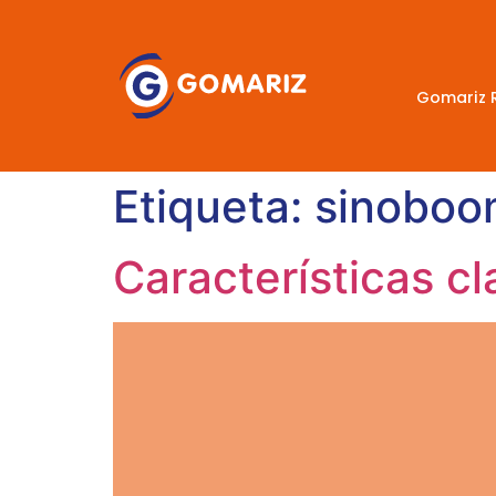
Gomariz 
Etiqueta:
sinoboo
Características 