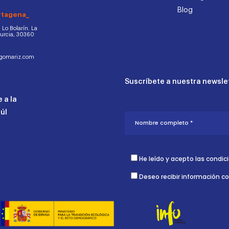
Blog
rtagena_
d. Lo Bolarín. La
Murcia, 30360
ogomariz.com
Suscríbete a nuestra newslet
 a la
aúl
He leído y acepto las condic
Deseo recibir información c