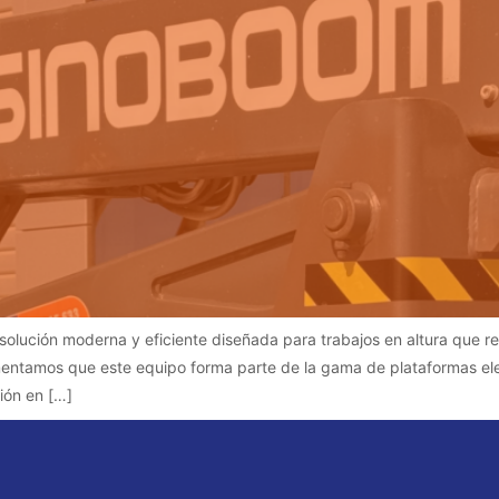
lución moderna y eficiente diseñada para trabajos en altura que re
mentamos que este equipo forma parte de la gama de plataformas ele
ión en […]