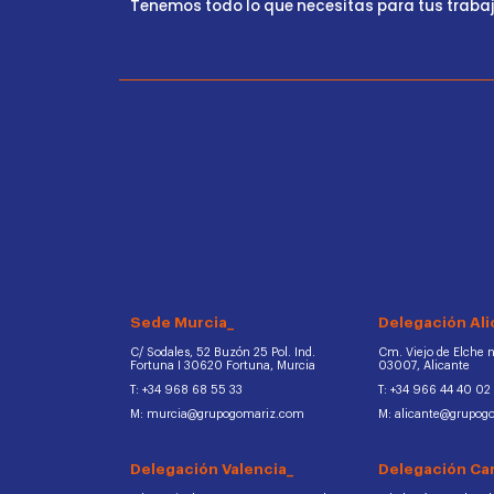
Tenemos todo lo que necesitas para tus trabajo
Sede Murcia_
Delegación Ali
C/ Sodales, 52 Buzón 25 Pol. Ind.
Cm. Viejo de Elche na
Fortuna I 30620 Fortuna, Murcia
03007, Alicante
T: +34 968 68 55 33
T: +34 966 44 40 02
M: murcia@grupogomariz.com
M: alicante@grupog
Delegación Valencia_
Delegación Ca