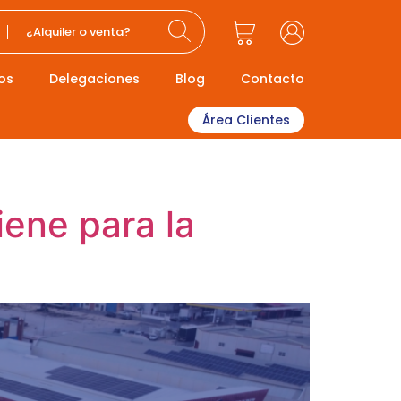
¿Alquiler o venta?
os
Delegaciones
Blog
Contacto
Área Clientes
iene para la