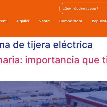
Rent
Alquiler
Venta
Comparador
Repuest
ma de tijera eléctrica
aria: importancia que t