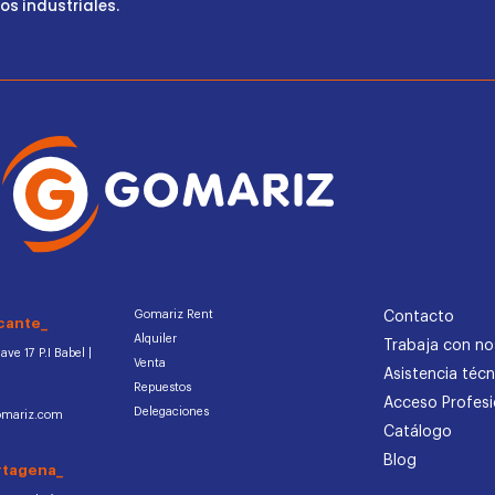
s industriales.
Gomariz Rent
Contacto
cante_
Alquiler
Trabaja con no
ve 17 P.I Babel |
Venta
Asistencia técn
Repuestos
Acceso Profesi
Delegaciones
omariz.com
Catálogo
Blog
rtagena_