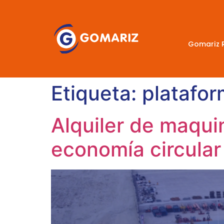
Gomariz 
Etiqueta:
platafor
Alquiler de maquin
economía circular