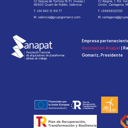
C/ Sequia de Tormos 16 P.I. Invasa |
C/ Alegría, 1. Pol. In
46930 Quart de Poblet, Valencia
Unión, Cartagena, 
T: +34 963 12 99 77
T: +34968022133
M: valencia@grupogomariz.com
M: cartagena@grup
Empresa perteneciente
Asociacion Anapat
| R
Gomariz, Presidente