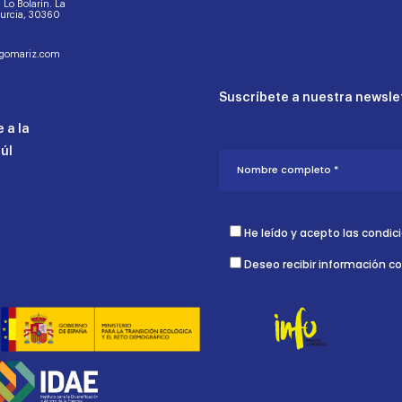
d. Lo Bolarín. La
Murcia, 30360
ogomariz.com
Suscríbete a nuestra newslet
 a la
aúl
He leído y acepto las condic
Deseo recibir información c