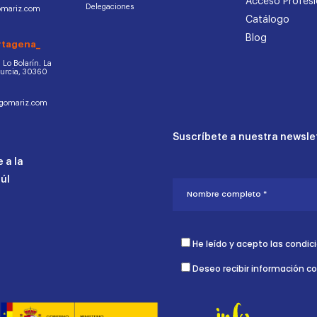
Acceso Profesi
Delegaciones
omariz.com
Catálogo
Blog
rtagena_
d. Lo Bolarín. La
Murcia, 30360
ogomariz.com
Suscríbete a nuestra newslet
 a la
aúl
He leído y acepto las condic
Deseo recibir información c