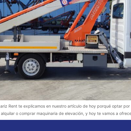
riz Rent te explicamos en nuestro artículo de hoy porqué optar por 
alquilar o comprar maquinaria de elevación, y hoy te vamos a ofrecer