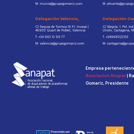
M: murcia@grupogomariz.com
M: alicante@grupog
Delegación Valencia_
Delegación Ca
C/ Sequia de Tormos 16 P.I. Invasa |
C/ Alegría, 1. Pol. In
46930 Quart de Poblet, Valencia
Unión, Cartagena, 
T: +34 963 12 99 77
T: +34968022133
M: valencia@grupogomariz.com
M: cartagena@grup
Empresa perteneciente
Asociacion Anapat
| R
Gomariz, Presidente