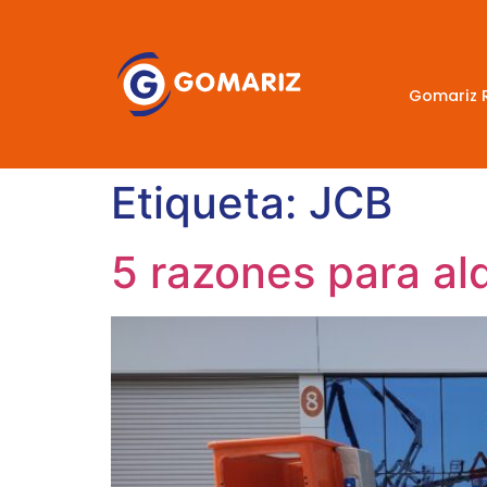
Gomariz 
Etiqueta:
JCB
5 razones para al