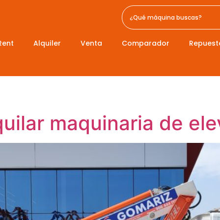
Rent
Alquiler
Venta
Comparador
Repuest
quilar maquinaria de el