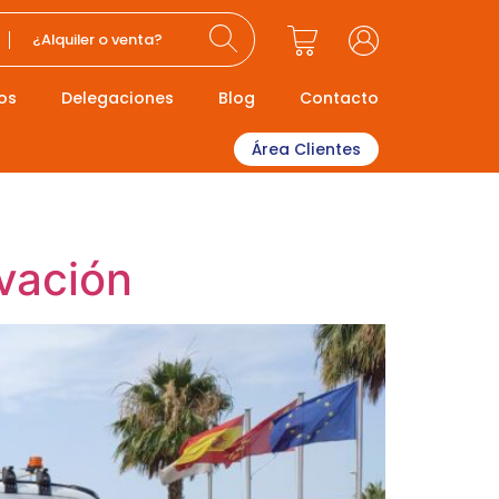
¿Alquiler o venta?
os
Delegaciones
Blog
Contacto
Área Clientes
evación