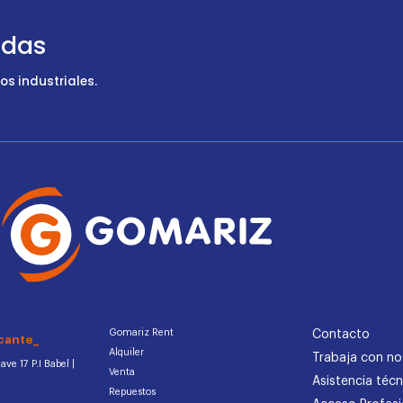
udas
s industriales.
Gomariz Rent
Contacto
cante_
Alquiler
Trabaja con no
ve 17 P.I Babel |
Venta
Asistencia técn
Repuestos