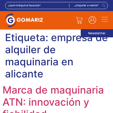
Newsletter
Etiqueta:
empresa de
alquiler de
maquinaria en
alicante
Marca de maquinaria
ATN: innovación y