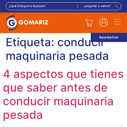
Newsletter
Etiqueta:
conducir
maquinaria pesada
4 aspectos que tienes
que saber antes de
conducir maquinaria
pesada