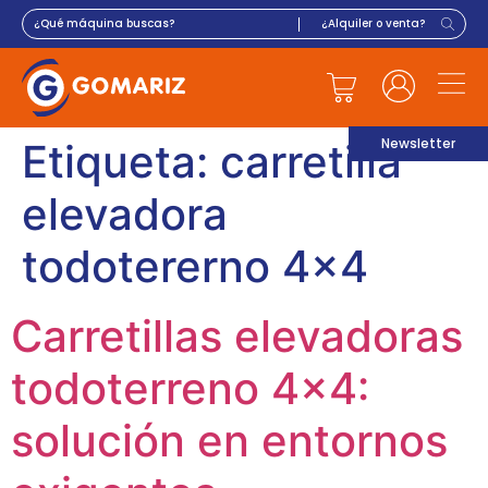
Newsletter
Etiqueta:
carretilla
elevadora
todotererno 4×4
Carretillas elevadoras
todoterreno 4×4:
solución en entornos