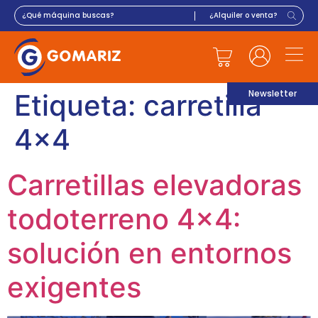
Newsletter
Etiqueta:
carretilla
4×4
Carretillas elevadoras
todoterreno 4×4:
solución en entornos
exigentes