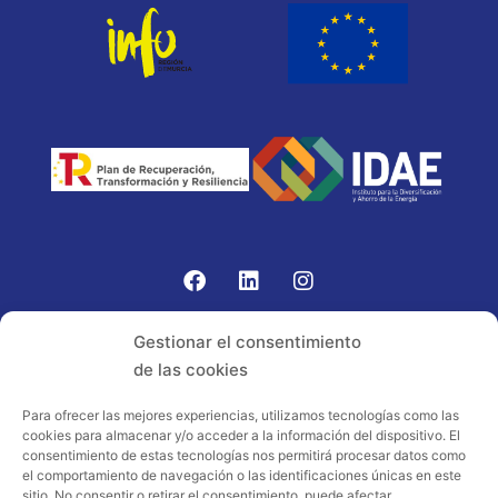
Gomariz Sistemas de Elevación ha participado en el
Gestionar el consentimiento
PROGRAMA TIC-16 con número expediente:
de las cookies
2021.08.CHTI.000264, 16.
Para ofrecer las mejores experiencias, utilizamos tecnologías como las
cookies para almacenar y/o acceder a la información del dispositivo. El
Proyecto acogido al programa de
consentimiento de estas tecnologías nos permitirá procesar datos como
incentivos ligados al autoconsumo y
el comportamiento de navegación o las identificaciones únicas en este
almacenamiento, con fuentes de energía
sitio. No consentir o retirar el consentimiento, puede afectar