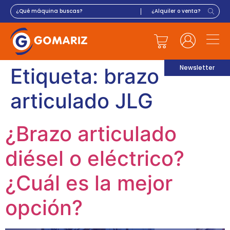
Newsletter
Etiqueta:
brazo
articulado JLG
¿Brazo articulado
diésel o eléctrico?
¿Cuál es la mejor
opción?