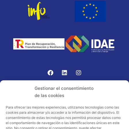
Gomariz Sistemas de Elevación ha participado en el
Gestionar el consentimiento
PROGRAMA TIC-16 con número expediente:
de las cookies
2021.08.CHTI.000264, 16.
Para ofrecer las mejores experiencias, utilizamos tecnologías como las
cookies para almacenar y/o acceder a la información del dispositivo. El
Proyecto acogido al programa de
consentimiento de estas tecnologías nos permitirá procesar datos como
incentivos ligados al autoconsumo y
el comportamiento de navegación o las identificaciones únicas en este
almacenamiento, con fuentes de energía
sitio. No consentir o retirar el consentimiento, puede afectar