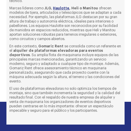
técnico.
Marcas líderes como
JLG,
Haulotte
, Heli o Manitou
ofrecen
modelos de tijera, articulados y telescópicos que se adaptan a cada
necesidad. Por ejemplo, las plataformas JLG destacan por su gran
altura de trabajo y autonomía eléctrica, ideales para interiores o
pabellones. Los equipos Haulotte son reconocidos por su facilidad
de maniobra en espacios reducidos, mientras que Heli y Manitou
aportan soluciones robustas para terrenos irregulares o exteriores,
como circuitos y campos abiertos.
En este contexto,
Gomariz Rent
se consolida como un referente en
el
alquiler de plataformas elevadoras para eventos
deportivos
. Su amplia flota de maquinaria incluye equipos de las
principales marcas mencionadas, garantizando un servicio
moderno, seguro y adaptado a cualquier tipo de montaje. Además,
Gomariz Rent ofrece asesoramiento técnico en maquinaria
personalizado, asegurando que cada proyecto cuente con la
máquina adecuada según la altura, el terreno y las condiciones del
evento.
El uso de plataformas elevadoras no solo optimiza los tiempos de
montaje, sino que también incrementa la seguridad y la calidad del
resultado final. Con el respaldo de nuestra empresa de alquiler y
venta de maquinaria los organizadores de eventos deportivos
pueden centrarse en lo más importante: ofrecer un espectáculo
impecable y seguro para el público y los participantes.