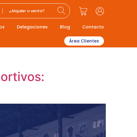
¿Alquiler o venta?
os
Delegaciones
Blog
Contacto
Área Clientes
ortivos: