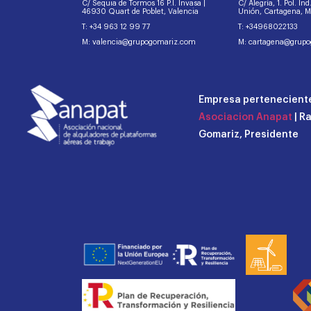
C/ Sequia de Tormos 16 P.I. Invasa |
C/ Alegría, 1. Pol. In
46930 Quart de Poblet, Valencia
Unión, Cartagena, 
T: +34 963 12 99 77
T: +34968022133
M: valencia@grupogomariz.com
M: cartagena@grup
Empresa perteneciente
Asociacion Anapat
| R
Gomariz, Presidente