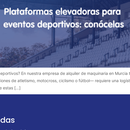
eportivos? En nuestra empresa de alquiler de maquinaria en Murcia 
es de atletismo, motocross, ciclismo o fútbol— requiere una logíst
e estas […]
udas