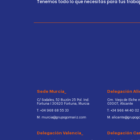
Tenemos todo lo que necesitas para tus trabajo
Sede Murcia_
Delegación Ali
C/ Sodales, 52 Buzón 25 Pol. Ind.
Cm. Viejo de Elche na
Fortuna I 30620 Fortuna, Murcia
03007, Alicante
T: +34 968 68 55 33
T: +34 966 44 40 02
M: murcia@grupogomariz.com
M: alicante@grupog
Delegación Valencia_
Delegación Ca