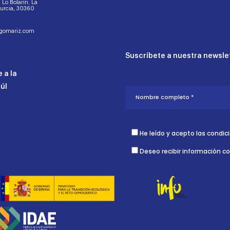
d. Lo Bolarín. La
Murcia, 30360
ogomariz.com
Suscríbete a nuestra newslet
 a la
aúl
He leído y acepto las condic
Deseo recibir información c