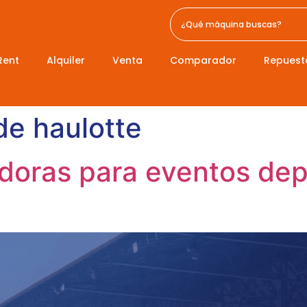
Rent
Alquiler
Venta
Comparador
Repuest
 de haulotte
doras para eventos dep