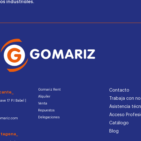
s industriales.
Gomariz Rent
Contacto
cante_
Alquiler
Trabaja con no
ve 17 P.I Babel |
Venta
Asistencia técn
Repuestos
Acceso Profesi
Delegaciones
omariz.com
Catálogo
Blog
rtagena_