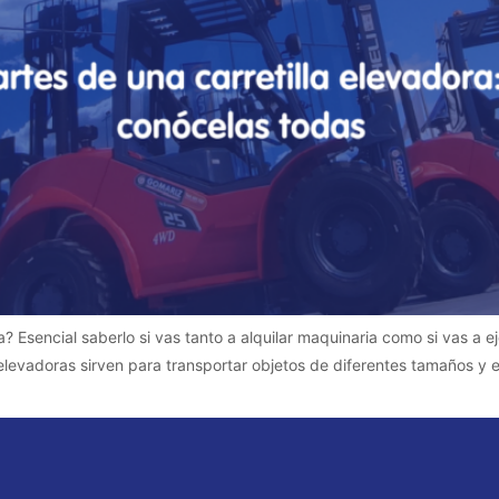
? Esencial saberlo si vas tanto a alquilar maquinaria como si vas a ej
elevadoras sirven para transportar objetos de diferentes tamaños y e