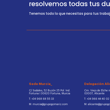
resolvemos todas tus d
Tenemos todo lo que necesitas para tus trabajo
Sede Murcia_
Delegación Ali
C/ Sodales, 52 Buzón 25 Pol. Ind.
Cm. Viejo de Elche na
Fortuna I 30620 Fortuna, Murcia
03007, Alicante
T: +34 968 68 55 33
T: +34 966 44 40 02
M: murcia@grupogomariz.com
M: alicante@grupog