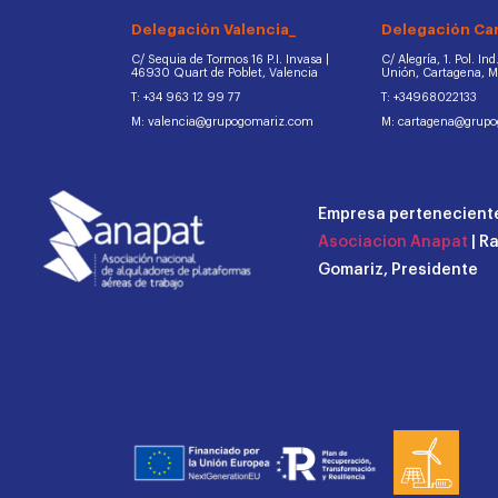
Delegación Valencia_
Delegación Ca
C/ Sequia de Tormos 16 P.I. Invasa |
C/ Alegría, 1. Pol. In
46930 Quart de Poblet, Valencia
Unión, Cartagena, 
T: +34 963 12 99 77
T: +34968022133
M: valencia@grupogomariz.com
M: cartagena@grup
Empresa perteneciente
Asociacion Anapat
| R
Gomariz, Presidente