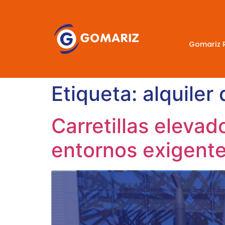
Gomariz 
Etiqueta:
alquiler
Carretillas eleva
entornos exigent