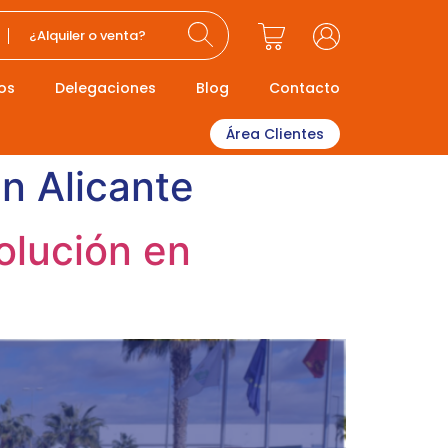
¿Alquiler o venta?
os
Delegaciones
Blog
Contacto
Área Clientes
en Alicante
olución en