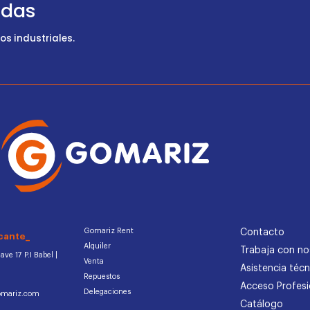
udas
s industriales.
Gomariz Rent
Contacto
cante_
Alquiler
Trabaja con no
ve 17 P.I Babel |
Venta
Asistencia técn
Repuestos
Acceso Profesi
Delegaciones
omariz.com
Catálogo