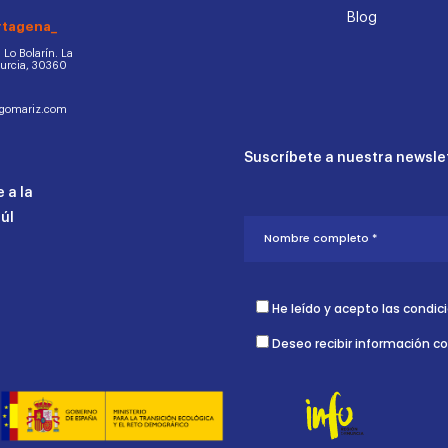
Blog
rtagena_
d. Lo Bolarín. La
Murcia, 30360
ogomariz.com
Suscríbete a nuestra newslet
 a la
aúl
He leído y acepto las condic
Deseo recibir información c