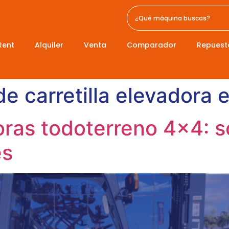
Rent
Alquiler
Venta
Comparador
Repuest
 de carretilla elevadora 
doras todoterreno 4×4: s
es