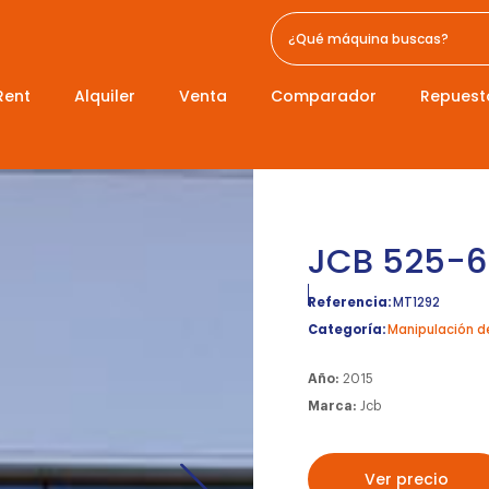
Rent
Alquiler
Venta
Comparador
Repuest
JCB 525-60
Referencia:
MT1292
Categoría:
Manipulación d
Año:
2015
Marca:
Jcb
Ver precio