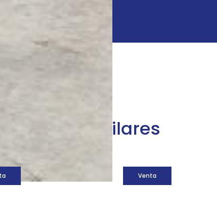
áquinas similares
ta
Venta