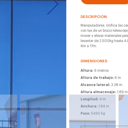
DESCRIPCIÓN
Manipuladores. Unifica las car
con las de un brazo telescóp
mover y elevar materiales p
levantar de 2.500kg hasta 4.
6m a 17m.
DIMENSIONES
Altura:
6 metros
Altura de trabajo:
6 m
Alcance lateral:
3.38 m
Altura almacenaje:
1.89 m
Longitud:
4 m
Anchura:
1.84 m
Peso:
5490 kg