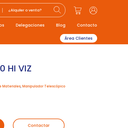
¿Alquiler o venta?
os
Delegaciones
Blog
Contacto
Área Clientes
 HI VIZ
e Materiales
,
Manipulador Telescópico
Contactar