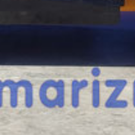
¿Te interesa
esta máquina?
Rellena este formulario y recibiremos tu solici
máquina para ponernos en contacto directo c
JCB 525-60 HI VIZ