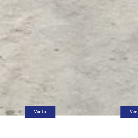
M
Venta
Ven