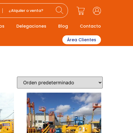
¿Alquiler o venta?
os
Delegaciones
Blog
Contacto
Área Clientes