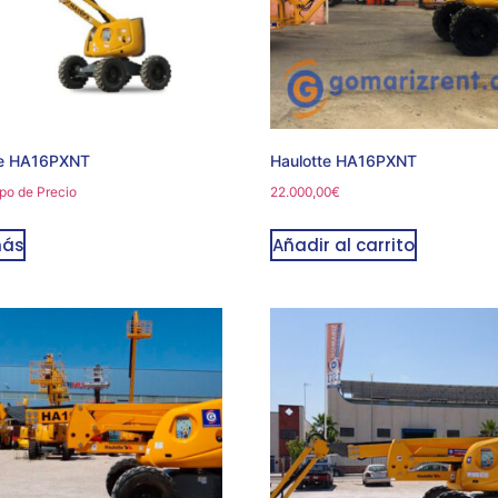
te HA16PXNT
Haulotte HA16PXNT
po de Precio
22.000,00
€
más
Añadir al carrito