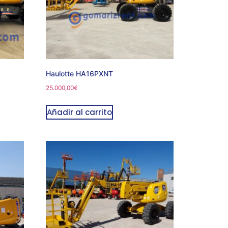
Haulotte HA16PXNT
25.000,00
€
Añadir al carrito