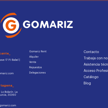
Gomariz Rent
Contacto
cante_
Alquiler
Trabaja con no
ve 17 P.I Babel |
Venta
Asistencia técn
Repuestos
Acceso Profesi
Delegaciones
omariz.com
Catálogo
Blog
rtagena_
d. Lo Bolarín. La
Murcia, 30360
ogomariz.com