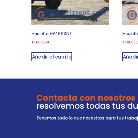
Haulotte HA16PXNT
Haulot
17.800,00
€
17.800,0
Añadir al carrito
Añadir
Contacta con nosotros
resolvemos todas tus d
Tenemos todo lo que necesitas para tus trabajo