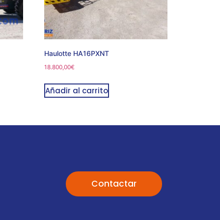
Haulotte HA16PXNT
18.800,00
€
Añadir al carrito
Contactar