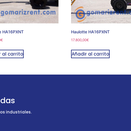
te HA16PXNT
Haulotte HA16PXNT
0
€
17.800,00
€
 al carrito
Añadir al carrito
udas
s industriales.