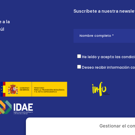
Suscríbete a nuestra newslet
 a la
aúl
He leído y acepto las condic
Deseo recibir información c
Gestionar el co