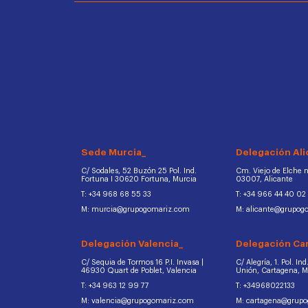
Sede Murcia_
Delegación Ali
C/ Sodales, 52 Buzón 25 Pol. Ind.
Cm. Viejo de Elche na
Fortuna I 30620 Fortuna, Murcia
03007, Alicante
T: +34 968 68 55 33
T: +34 966 44 40 02
M: murcia@grupogomariz.com
M: alicante@grupog
Delegación Valencia_
Delegación Ca
C/ Sequia de Tormos 16 P.I. Invasa |
C/ Alegría, 1. Pol. In
46930 Quart de Poblet, Valencia
Unión, Cartagena, 
T: +34 963 12 99 77
T: +34968022133
M: valencia@grupogomariz.com
M: cartagena@grup