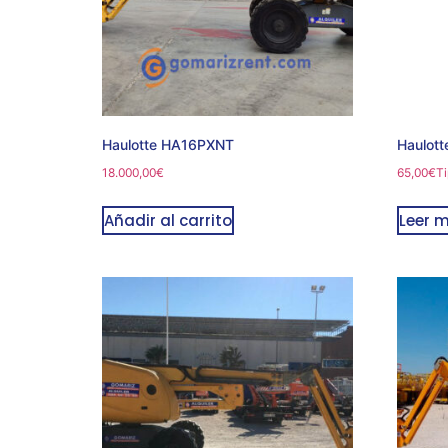
Haulotte HA16PXNT
Haulot
18.000,00
€
65,00
€
Ti
Añadir al carrito
Leer 