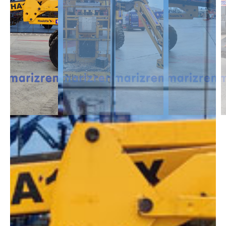
DESCRIPCIÓN
Las Articuladas Diésel son muy útil para trabajos en exterior ya que son
capaces de moverse en casi cualquier terreno y superar pendientes con
un desnivel notable. Capaces de alcanzar alturas de 12m a 43m.
DIMENSIONES