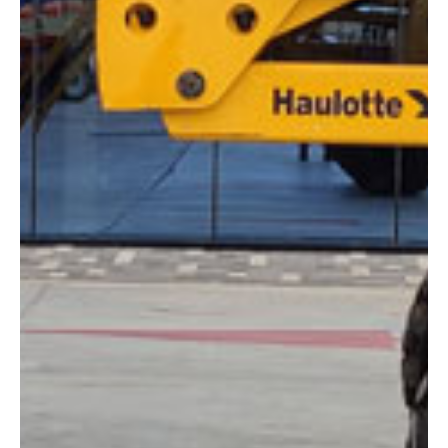
Altura:
16 metros
Altura plataforma:
14 m
Altura de trabajo:
16 m
Alcance lateral:
9.10 m
Altura almacenaje:
2.30 m
Longitud:
6.95 m
Anchura:
2.30 m
Peso:
6950 kg
ESPECIFICACIONES TÉCNICAS
Motor:
Diésel
Capacidad:
230 kg
Ver ficha técnica