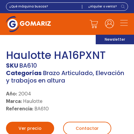
Newsletter
Haulotte HA16PXNT
SKU
BA610
Categorías
Brazo Articulado
,
Elevación
y trabajos en altura
Año:
2004
Marca:
Haulotte
Referencia:
BA610
Ver precio
Contactar