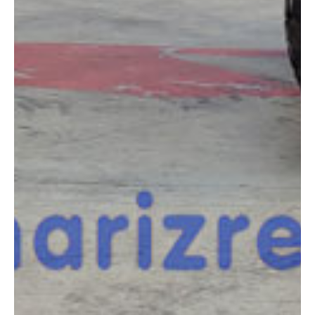
COMPARADOR
¿Tienes dudas a la hora de elegir la máquina que
necesitas?
Compara esta y otras máquinas desde el siguiente botón o ponte
en contacto con nosotros para un asesoramiento más personal.
Comparar
¿Te interesa
esta máquina?
Rellena este formulario y recibiremos tu solicitud
sobre esta máquina para ponernos en contacto
directo contigo.
Haulotte HA16PXNT